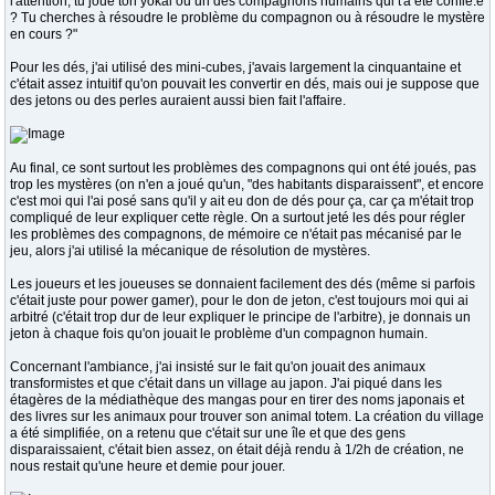
l'attention, tu joue ton yokai ou un des compagnons humains qui t'a été confié.e
? Tu cherches à résoudre le problème du compagnon ou à résoudre le mystère
en cours ?"
Pour les dés, j'ai utilisé des mini-cubes, j'avais largement la cinquantaine et
c'était assez intuitif qu'on pouvait les convertir en dés, mais oui je suppose que
des jetons ou des perles auraient aussi bien fait l'affaire.
Au final, ce sont surtout les problèmes des compagnons qui ont été joués, pas
trop les mystères (on n'en a joué qu'un, "des habitants disparaissent", et encore
c'est moi qui l'ai posé sans qu'il y ait eu don de dés pour ça, car ça m'était trop
compliqué de leur expliquer cette règle. On a surtout jeté les dés pour régler
les problèmes des compagnons, de mémoire ce n'était pas mécanisé par le
jeu, alors j'ai utilisé la mécanique de résolution de mystères.
Les joueurs et les joueuses se donnaient facilement des dés (même si parfois
c'était juste pour power gamer), pour le don de jeton, c'est toujours moi qui ai
arbitré (c'était trop dur de leur expliquer le principe de l'arbitre), je donnais un
jeton à chaque fois qu'on jouait le problème d'un compagnon humain.
Concernant l'ambiance, j'ai insisté sur le fait qu'on jouait des animaux
transformistes et que c'était dans un village au japon. J'ai piqué dans les
étagères de la médiathèque des mangas pour en tirer des noms japonais et
des livres sur les animaux pour trouver son animal totem. La création du village
a été simplifiée, on a retenu que c'était sur une île et que des gens
disparaissaient, c'était bien assez, on était déjà rendu à 1/2h de création, ne
nous restait qu'une heure et demie pour jouer.