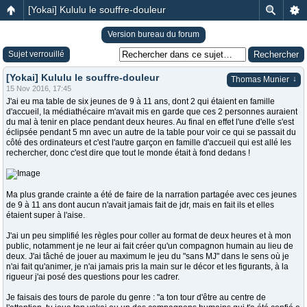
[Yokai] Kululu le souffre-douleur
Version bureau du forum
Sujet verrouillé
[Yokai] Kululu le souffre-douleur
↓
Thomas Munier
15 Nov 2016, 17:45
J'ai eu ma table de six jeunes de 9 à 11 ans, dont 2 qui étaient en famille
d'accueil, la médiathécaire m'avait mis en garde que ces 2 personnes auraient
du mal à tenir en place pendant deux heures. Au final en effet l'une d'elle s'est
éclipsée pendant 5 mn avec un autre de la table pour voir ce qui se passait du
côté des ordinateurs et c'est l'autre garçon en famille d'accueil qui est allé les
rechercher, donc c'est dire que tout le monde était à fond dedans !
Ma plus grande crainte a été de faire de la narration partagée avec ces jeunes
de 9 à 11 ans dont aucun n'avait jamais fait de jdr, mais en fait ils et elles
étaient super à l'aise.
J'ai un peu simplifié les règles pour coller au format de deux heures et à mon
public, notamment je ne leur ai fait créer qu'un compagnon humain au lieu de
deux. J'ai tâché de jouer au maximum le jeu du "sans MJ" dans le sens où je
n'ai fait qu'animer, je n'ai jamais pris la main sur le décor et les figurants, à la
rigueur j'ai posé des questions pour les cadrer.
Je faisais des tours de parole du genre : "a ton tour d'être au centre de