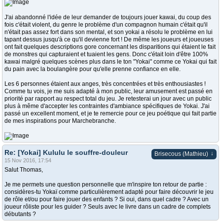
J'ai abandonné l'idée de leur demander de toujours jouer kawai, du coup des
fois c'était violent, du genre le problème d'un compagnon humain c'était qu'il
n'était pas assez fort dans son mental, et son yokai a résolu le problème en lui
tapant dessus jusqu'à ce qu'il devienne fort ! De même les joueurs et joueuses
ont fait quelques descriptions gore concernant les disparitions qui étaient le fait
de monstres qui capturaient et tuaient les gens. Donc c'était loin d'être 100%
kawai malgré quelques scènes plus dans le ton "Yokai" comme ce Yokai qui fait
du pain avec la boulangère pour qu'elle prenne confiance en elle.
Les 6 personnes étaient aux anges, très concentrées et très enthousiastes !
Comme tu vois, je me suis adapté à mon public, leur amusement est passé en
priorité par rapport au respect total du jeu. Je retesterai un jour avec un public
plus à même d'accepter les contraintes d'ambiance spécifiques de Yokai. J'ai
passé un excellent moment, et je te remercie pour ce jeu poétique qui fait partie
de mes inspirations pour Marchebranche.
Re: [Yokai] Kululu le souffre-douleur
↓
Brisecous (Mathieu)
15 Nov 2016, 17:54
Salut Thomas,
Je me permets une question personnelle que m'inspire ton retour de partie :
considères-tu Yokaï comme particulièrement adapté pour faire découvrir le jeu
de rôle et/ou pour faire jouer des enfants ? Si oui, dans quel cadre ? Avec un
joueur rôliste pour les guider ? Seuls avec le livre dans un cadre de complets
débutants ?