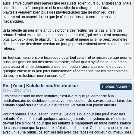
aussi arrivé durant mes parties que les sujets soient durs ou angoissants. Mais
l'équilibre est très complexe et la réussite du cadrage de ceci durant mes
playtests venaient bien plus des playtesteurses que de mon jeu, c'est
clairement un aspect du jeu que je n'ai pas réussis à cerner bien via les
mécaniques.
Si tu reteste un jour en étant plus proche des règles hésite pas à faire des
retours ! Yokai est critiquable sur pas mal de point, (qui me sautent beaucoup
plus aux yeux avec le plus d'un an de recul) et même si je ne peux promettre
d'en faire une deuxième version un jour je prend vraiment avec plaisir tous les
retours.
En tout cas merci encore beaucoup pour tout cela ! (Et je remarque que pour toi
aussi les gens on fait des dessins rapide, c'était quasi systématique sur mes
tests aussi et je me demande à quel point cela n'aurai pas mérité de devenir
quelque chose d'un peu plus formellement récompensé par les mécanismes
du jeu, j'y réfléchirai, merci encore o/ !).
Re: [Yokai] Kululu le souffre-douleur
↓
Thomas Munier
17 Nov 2016, 17:33
Les dessins sont de mon initiative, c'est-à-dire que j'ai demandé à la
médiathécaire de distribuer des crayons de couleur. Je savais que certains des
enfants apprécieraient et que d'autres trouveraient leur plaisir ailleurs.
Pour répondre à ta question, Mathieu, je dirais que pour être joué avec des
enfants, Yokai mériterait quelques aménagements. Le système de résolution
devrait être simplifié pour que les enfants le manipulent en toute connaissance
de cause parce que là pour eux, c'était la boîte noire. Ce qui marche le mieux
avec un jeune public, ce sont les dés avec des faces de couleur, ou mieux, des