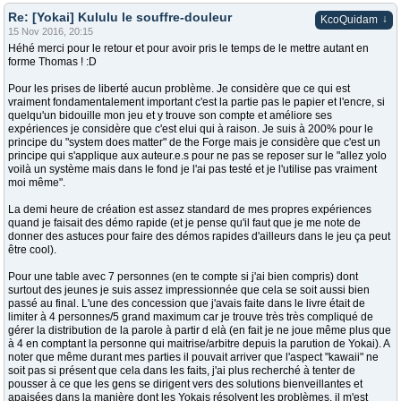
Re: [Yokai] Kululu le souffre-douleur
↓
KcoQuidam
15 Nov 2016, 20:15
Héhé merci pour le retour et pour avoir pris le temps de le mettre autant en
forme Thomas ! :D
Pour les prises de liberté aucun problème. Je considère que ce qui est
vraiment fondamentalement important c'est la partie pas le papier et l'encre, si
quelqu'un bidouille mon jeu et y trouve son compte et améliore ses
expériences je considère que c'est elui qui à raison. Je suis à 200% pour le
principe du "system does matter" de the Forge mais je considère que c'est un
principe qui s'applique aux auteur.e.s pour ne pas se reposer sur le "allez yolo
voilà un système mais dans le fond je l'ai pas testé et je l'utilise pas vraiment
moi même".
La demi heure de création est assez standard de mes propres expériences
quand je faisait des démo rapide (et je pense qu'il faut que je me note de
donner des astuces pour faire des démos rapides d'ailleurs dans le jeu ça peut
être cool).
Pour une table avec 7 personnes (en te compte si j'ai bien compris) dont
surtout des jeunes je suis assez impressionnée que cela se soit aussi bien
passé au final. L'une des concession que j'avais faite dans le livre était de
limiter à 4 personnes/5 grand maximum car je trouve très très compliqué de
gérer la distribution de la parole à partir d elà (en fait je ne joue même plus que
à 4 en comptant la personne qui maitrise/arbitre depuis la parution de Yokai). A
noter que même durant mes parties il pouvait arriver que l'aspect "kawaii" ne
soit pas si présent que cela dans les faits, j'ai plus recherché à tenter de
pousser à ce que les gens se dirigent vers des solutions bienveillantes et
apaisées dans la manière dont les Yokais résolvent les problèmes, il m'est