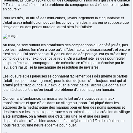
l'attention, tu joue ton yokai ou un des compagnons humains qui t'a été confié.e
? Tu cherches à résoudre le problème du compagnon ou à résoudre le mystère
en cours ?"
Pour les dés, j'ai utilisé des mini-cubes, j'avais largement la cinquantaine et
c'était assez intuitif qu'on pouvait les convertir en dés, mais oui je suppose que
des jetons ou des perles auraient aussi bien fait l'affaire.
Au final, ce sont surtout les problèmes des compagnons qui ont été joués, pas
trop les mystères (on n'en a joué qu'un, "des habitants disparaissent", et encore
c'est moi qui l'ai posé sans qu'il y ait eu don de dés pour ça, car ça m'était trop
compliqué de leur expliquer cette règle. On a surtout jeté les dés pour régler
les problèmes des compagnons, de mémoire ce n'était pas mécanisé par le
jeu, alors j'ai utilisé la mécanique de résolution de mystères.
Les joueurs et les joueuses se donnaient facilement des dés (même si parfois
c'était juste pour power gamer), pour le don de jeton, c'est toujours moi qui ai
arbitré (c'était trop dur de leur expliquer le principe de l'arbitre), je donnais un
jeton à chaque fois qu'on jouait le problème d'un compagnon humain.
Concernant l'ambiance, j'ai insisté sur le fait qu'on jouait des animaux
transformistes et que c'était dans un village au japon. J'ai piqué dans les
étagères de la médiathèque des mangas pour en tirer des noms japonais et
des livres sur les animaux pour trouver son animal totem. La création du village
a été simplifiée, on a retenu que c'était sur une île et que des gens
disparaissaient, c'était bien assez, on était déjà rendu à 1/2h de création, ne
nous restait qu'une heure et demie pour jouer.