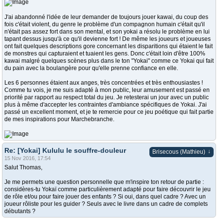
J'ai abandonné l'idée de leur demander de toujours jouer kawai, du coup des
fois c'était violent, du genre le problème d'un compagnon humain c'était qu'il
n'était pas assez fort dans son mental, et son yokai a résolu le problème en lui
tapant dessus jusqu'à ce qu'il devienne fort ! De même les joueurs et joueuses
ont fait quelques descriptions gore concernant les disparitions qui étaient le fait
de monstres qui capturaient et tuaient les gens. Donc c'était loin d'être 100%
kawai malgré quelques scènes plus dans le ton "Yokai" comme ce Yokai qui fait
du pain avec la boulangère pour qu'elle prenne confiance en elle.
Les 6 personnes étaient aux anges, très concentrées et très enthousiastes !
Comme tu vois, je me suis adapté à mon public, leur amusement est passé en
priorité par rapport au respect total du jeu. Je retesterai un jour avec un public
plus à même d'accepter les contraintes d'ambiance spécifiques de Yokai. J'ai
passé un excellent moment, et je te remercie pour ce jeu poétique qui fait partie
de mes inspirations pour Marchebranche.
Re: [Yokai] Kululu le souffre-douleur
↓
Brisecous (Mathieu)
15 Nov 2016, 17:54
Salut Thomas,
Je me permets une question personnelle que m'inspire ton retour de partie :
considères-tu Yokaï comme particulièrement adapté pour faire découvrir le jeu
de rôle et/ou pour faire jouer des enfants ? Si oui, dans quel cadre ? Avec un
joueur rôliste pour les guider ? Seuls avec le livre dans un cadre de complets
débutants ?