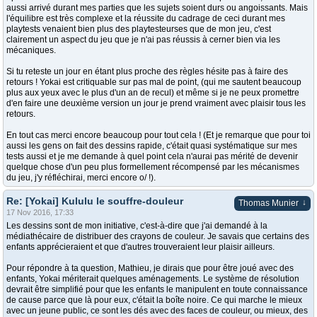
aussi arrivé durant mes parties que les sujets soient durs ou angoissants. Mais
l'équilibre est très complexe et la réussite du cadrage de ceci durant mes
playtests venaient bien plus des playtesteurses que de mon jeu, c'est
clairement un aspect du jeu que je n'ai pas réussis à cerner bien via les
mécaniques.
Si tu reteste un jour en étant plus proche des règles hésite pas à faire des
retours ! Yokai est critiquable sur pas mal de point, (qui me sautent beaucoup
plus aux yeux avec le plus d'un an de recul) et même si je ne peux promettre
d'en faire une deuxième version un jour je prend vraiment avec plaisir tous les
retours.
En tout cas merci encore beaucoup pour tout cela ! (Et je remarque que pour toi
aussi les gens on fait des dessins rapide, c'était quasi systématique sur mes
tests aussi et je me demande à quel point cela n'aurai pas mérité de devenir
quelque chose d'un peu plus formellement récompensé par les mécanismes
du jeu, j'y réfléchirai, merci encore o/ !).
Re: [Yokai] Kululu le souffre-douleur
↓
Thomas Munier
17 Nov 2016, 17:33
Les dessins sont de mon initiative, c'est-à-dire que j'ai demandé à la
médiathécaire de distribuer des crayons de couleur. Je savais que certains des
enfants apprécieraient et que d'autres trouveraient leur plaisir ailleurs.
Pour répondre à ta question, Mathieu, je dirais que pour être joué avec des
enfants, Yokai mériterait quelques aménagements. Le système de résolution
devrait être simplifié pour que les enfants le manipulent en toute connaissance
de cause parce que là pour eux, c'était la boîte noire. Ce qui marche le mieux
avec un jeune public, ce sont les dés avec des faces de couleur, ou mieux, des