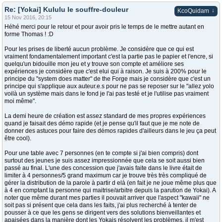
Re: [Yokai] Kululu le souffre-douleur
↓
KcoQuidam
15 Nov 2016, 20:15
Héhé merci pour le retour et pour avoir pris le temps de le mettre autant en
forme Thomas ! :D
Pour les prises de liberté aucun problème. Je considère que ce qui est
vraiment fondamentalement important c'est la partie pas le papier et l'encre, si
quelqu'un bidouille mon jeu et y trouve son compte et améliore ses
expériences je considère que c'est elui qui à raison. Je suis à 200% pour le
principe du "system does matter" de the Forge mais je considère que c'est un
principe qui s'applique aux auteur.e.s pour ne pas se reposer sur le "allez yolo
voilà un système mais dans le fond je l'ai pas testé et je l'utilise pas vraiment
moi même".
La demi heure de création est assez standard de mes propres expériences
quand je faisait des démo rapide (et je pense qu'il faut que je me note de
donner des astuces pour faire des démos rapides d'ailleurs dans le jeu ça peut
être cool).
Pour une table avec 7 personnes (en te compte si j'ai bien compris) dont
surtout des jeunes je suis assez impressionnée que cela se soit aussi bien
passé au final. L'une des concession que j'avais faite dans le livre était de
limiter à 4 personnes/5 grand maximum car je trouve très très compliqué de
gérer la distribution de la parole à partir d elà (en fait je ne joue même plus que
à 4 en comptant la personne qui maitrise/arbitre depuis la parution de Yokai). A
noter que même durant mes parties il pouvait arriver que l'aspect "kawaii" ne
soit pas si présent que cela dans les faits, j'ai plus recherché à tenter de
pousser à ce que les gens se dirigent vers des solutions bienveillantes et
apaisées dans la manière dont les Yokais résolvent les problèmes, il m'est