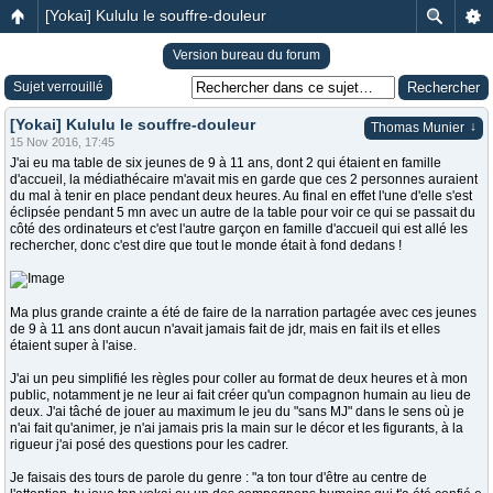
[Yokai] Kululu le souffre-douleur
Version bureau du forum
Sujet verrouillé
[Yokai] Kululu le souffre-douleur
↓
Thomas Munier
15 Nov 2016, 17:45
J'ai eu ma table de six jeunes de 9 à 11 ans, dont 2 qui étaient en famille
d'accueil, la médiathécaire m'avait mis en garde que ces 2 personnes auraient
du mal à tenir en place pendant deux heures. Au final en effet l'une d'elle s'est
éclipsée pendant 5 mn avec un autre de la table pour voir ce qui se passait du
côté des ordinateurs et c'est l'autre garçon en famille d'accueil qui est allé les
rechercher, donc c'est dire que tout le monde était à fond dedans !
Ma plus grande crainte a été de faire de la narration partagée avec ces jeunes
de 9 à 11 ans dont aucun n'avait jamais fait de jdr, mais en fait ils et elles
étaient super à l'aise.
J'ai un peu simplifié les règles pour coller au format de deux heures et à mon
public, notamment je ne leur ai fait créer qu'un compagnon humain au lieu de
deux. J'ai tâché de jouer au maximum le jeu du "sans MJ" dans le sens où je
n'ai fait qu'animer, je n'ai jamais pris la main sur le décor et les figurants, à la
rigueur j'ai posé des questions pour les cadrer.
Je faisais des tours de parole du genre : "a ton tour d'être au centre de