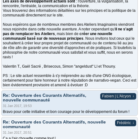
Les axes de développement actuels sont
: l'ouverture, la vulgarisation, la
rencontre, l'entraide, la communication et la théorie.
Vous trouverez des informations détaillées sur les principes et la politique de la
communauté directement sur le site.
Nous espérons que de nombreux membres des Ateliers Imaginaires viendront
nous rejoindre dans cette nouvelle aventure. A noter cependant qu'
il ne s'agit
pas de remplacer les Ateliers
, mais bien de
créer une nouvelle
communauté basé sur de nouveaux principes
. Nous invitons tout ceux qui le
souhaitent à créer leur propre projet de communauté ou de contenu lié au jeu
de rôle afin de garantir une diversité d'approches et de pratiques. Si toutefois la
philosophie de notre communauté vous satisfait et vous suffit, nous en serons
ravis !
Valentin T., Gaël Sacré , Brisecous, Simon "angeldust" LI et Thouny.
PS : Le site actuel ressemble à s'y méprendre au site d'une ONG écologique,
certainement pour faire honneur à notre réputation de narrativo-vegan. Ceci est
bien évidemment provisoire et amené à évoluer :D
Re: Ouverture des Courants Alternatifs,
↓
Fabien | L'Alcyon
nouvelle communauté
31 Jan 2017, 19:53
Bravo pour cette initiative et bon courage pour le développement du forum !
Re: Ouverture des Courants Alternatifs, nouvelle
↓
Frédéric
communauté
31 Jan 2017, 20:51
Ça a l'air chouette comme tout !