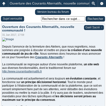
Ouverture des Courants Alternatifs, nouvelle communauté !
Version bureau du forum
Sujet verrouillé
Ouverture des Courants Alternatifs, nouvelle
↓
Gaël Sacré
communauté !
31 Jan 2017, 17:59
Depuis l'annonce de la fermeture des Ateliers, que nous regrettons, nous
sommes une poignée à discuter et mettre en place
la création d'une nouvelle
communauté de jeu de rôle
. Nous sommes donc heureux de vous annoncer
en ce jour l'ouverture des
Courants Alternatifs
!
La communauté se regroupe autour d'une nouvelle plateforme,
un site web
aux diverses fonctionnalités, dont le traditionnel forum sur
http://www.courantsalternatifs.fr
La communauté est actuellement et sera toujours
en évolution constante
, et
fonctionne sur
un principe décisionnel horizontal
. Tout le monde peut
participer à l'élaboration de la communauté et de la plateforme, que ce soit en
venant simplement faire part de ses attentes, venir débattre des évolutions
possibles ou mettre la main à la pâte. Il n'y aura pas de leaders, seulement des
mandatés pour des tâches spécifiques et
les décisions seront prises au
maximum sur le principe du consensus
.