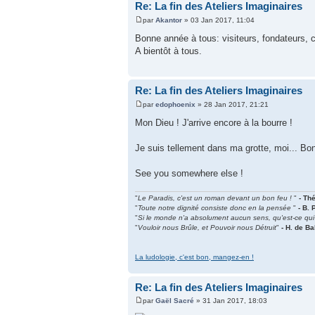
Re: La fin des Ateliers Imaginaires
par
Akantor
» 03 Jan 2017, 11:04
Bonne année à tous: visiteurs, fondateurs, 
A bientôt à tous.
Re: La fin des Ateliers Imaginaires
par
edophoenix
» 28 Jan 2017, 21:21
Mon Dieu ! J'arrive encore à la bourre !
Je suis tellement dans ma grotte, moi... Bon,
See you somewhere else !
"
Le Paradis, c'est un roman devant un bon feu !
"
- Th
"
Toute notre dignité consiste donc en la pensée
"
- B.
"
Si le monde n'a absolument aucun sens, qu'est-ce qu
"
Vouloir nous Brûle, et Pouvoir nous Détruit
"
- H. de Ba
La ludologie, c'est bon, mangez-en !
Re: La fin des Ateliers Imaginaires
par
Gaël Sacré
» 31 Jan 2017, 18:03