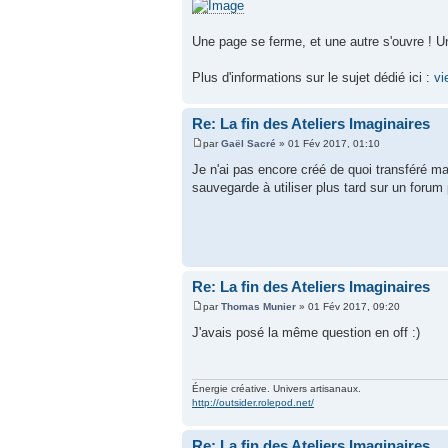
Une page se ferme, et une autre s'ouvre ! U
Plus d'informations sur le sujet dédié ici :
vi
Re: La fin des Ateliers Imaginaires
par
Gaël Sacré
» 01 Fév 2017, 01:10
Je n'ai pas encore créé de quoi transféré ma
sauvegarde à utiliser plus tard sur un foru
Re: La fin des Ateliers Imaginaires
par
Thomas Munier
» 01 Fév 2017, 09:20
J'avais posé la même question en off :)
Énergie créative. Univers artisanaux.
http://outsider.rolepod.net/
Re: La fin des Ateliers Imaginaires