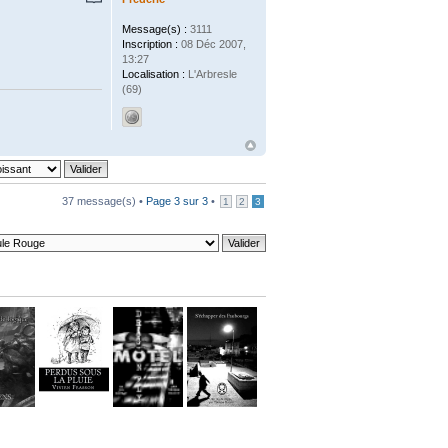
Message(s) :
3111
Inscription :
08 Déc 2007,
13:27
Localisation :
L'Arbresle
(69)
37 message(s) •
Page
3
sur
3
•
1
2
3