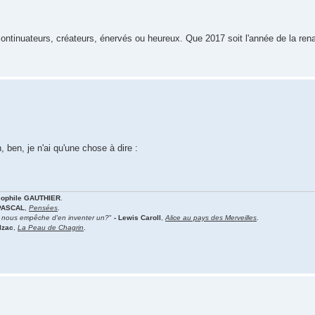
continuateurs, créateurs, énervés ou heureux. Que 2017 soit l'année de la ren
 ben, je n'ai qu'une chose à dire :
éophile GAUTHIER
.
 PASCAL
,
Pensées
.
i nous empêche d'en inventer un?
"
- Lewis Caroll
,
Alice au pays des Merveilles
.
lzac
,
La Peau de Chagrin
.