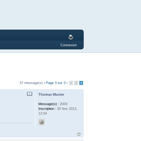
Connexion
37 message(s) •
Page
3
sur
3
•
1
2
3
Thomas Munier
Message(s) :
2003
Inscription :
30 Nov 2012,
12:04