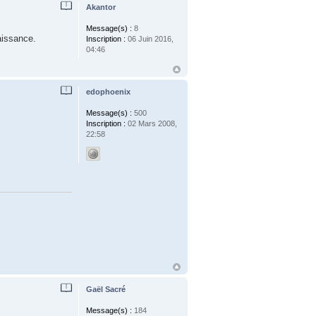
Akantor
Message(s) :
8
aissance.
Inscription :
06 Juin 2016,
04:46
edophoenix
Message(s) :
500
Inscription :
02 Mars 2008,
22:58
Gaël Sacré
Message(s) :
184