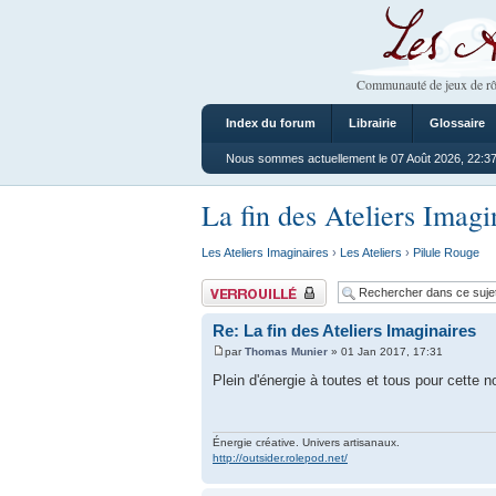
Les Ateliers
Communauté de jeux de rô
Index du forum
Librairie
Glossaire
Nous sommes actuellement le 07 Août 2026, 22:3
La fin des Ateliers Imagi
Les Ateliers Imaginaires
›
Les Ateliers
›
Pilule Rouge
Sujet verrouillé
Re: La fin des Ateliers Imaginaires
par
Thomas Munier
» 01 Jan 2017, 17:31
Plein d'énergie à toutes et tous pour cette n
Énergie créative. Univers artisanaux.
http://outsider.rolepod.net/