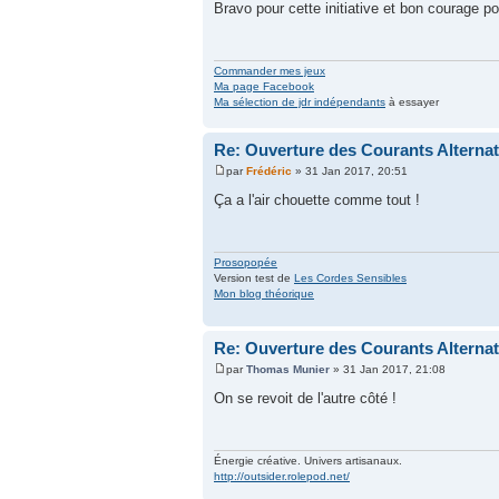
Bravo pour cette initiative et bon courage p
Commander mes jeux
Ma page Facebook
Ma sélection de jdr indépendants
à essayer
Re: Ouverture des Courants Alterna
par
Frédéric
» 31 Jan 2017, 20:51
Ça a l'air chouette comme tout !
Prosopopée
Version test de
Les Cordes Sensibles
Mon blog théorique
Re: Ouverture des Courants Alterna
par
Thomas Munier
» 31 Jan 2017, 21:08
On se revoit de l'autre côté !
Énergie créative. Univers artisanaux.
http://outsider.rolepod.net/