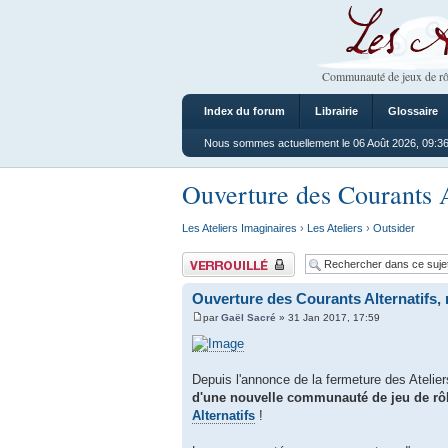
Les Ateliers
Communauté de jeux de rô
Index du forum
Librairie
Glossaire
Nous sommes actuellement le 06 Août 2026, 09:3
Ouverture des Courants A
Les Ateliers Imaginaires
›
Les Ateliers
›
Outsider
Sujet verrouillé
Ouverture des Courants Alternatifs,
par
Gaël Sacré
» 31 Jan 2017, 17:59
Depuis l'annonce de la fermeture des Ateli
d'une nouvelle communauté de jeu de rô
Alternatifs
!