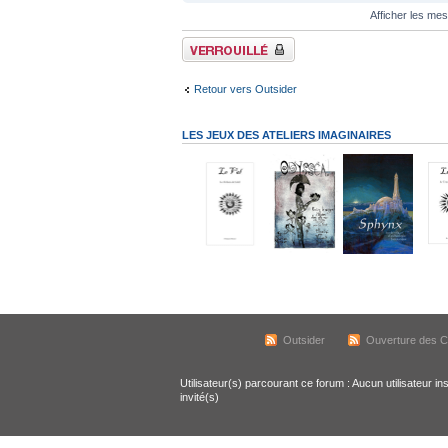
Afficher les me
Sujet verrouillé
Retour vers Outsider
LES JEUX DES ATELIERS IMAGINAIRES
Outsider
Ouverture des Co
Utilisateur(s) parcourant ce forum : Aucun utilisateur ins
invité(s)