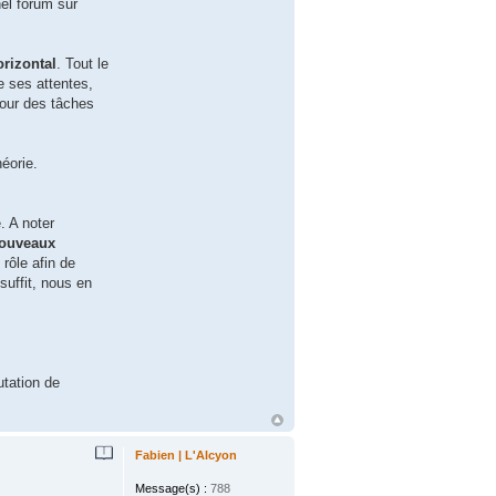
nel forum sur
orizontal
. Tout le
e ses attentes,
pour des tâches
héorie.
. A noter
nouveaux
rôle afin de
suffit, nous en
utation de
Fabien | L'Alcyon
Message(s) :
788