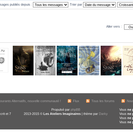
ssages publiés depuis :
Trier par
Aller vers :
urants Alternatifs, nouvelle communauté !
Flux
Tous les forums
Nou
Propulsé par
phpBB
Vous
ne 
crit et 7
2013-2015 ©
Les Ateliers Imaginaires
| thème par
Darky
Vous
ne 
Vous
ne 
Vous
ne 