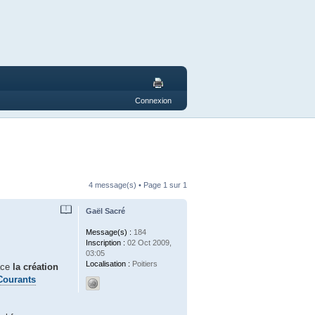
Connexion
4 message(s) • Page
1
sur
1
Gaël Sacré
Message(s) :
184
Inscription :
02 Oct 2009,
03:05
Localisation :
Poitiers
lace
la création
Courants