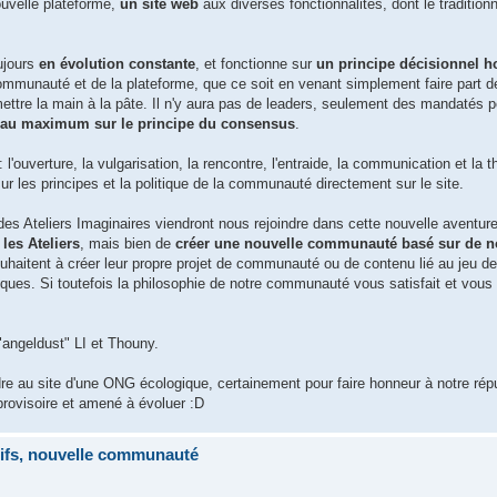
uvelle plateforme,
un site web
aux diverses fonctionnalités, dont le tradition
ujours
en évolution constante
, et fonctionne sur
un principe décisionnel h
communauté et de la plateforme, que ce soit en venant simplement faire part d
mettre la main à la pâte. Il n'y aura pas de leaders, seulement des mandatés 
s au maximum sur le principe du consensus
.
: l'ouverture, la vulgarisation, la rencontre, l'entraide, la communication et la t
ur les principes et la politique de la communauté directement sur le site.
Ateliers Imaginaires viendront nous rejoindre dans cette nouvelle aventure
 les Ateliers
, mais bien de
créer une nouvelle communauté basé sur de 
ouhaitent à créer leur propre projet de communauté ou de contenu lié au jeu de 
tiques. Si toutefois la philosophie de notre communauté vous satisfait et vous 
"angeldust" LI et Thouny.
re au site d'une ONG écologique, certainement pour faire honneur à notre rép
rovisoire et amené à évoluer :D
tifs, nouvelle communauté