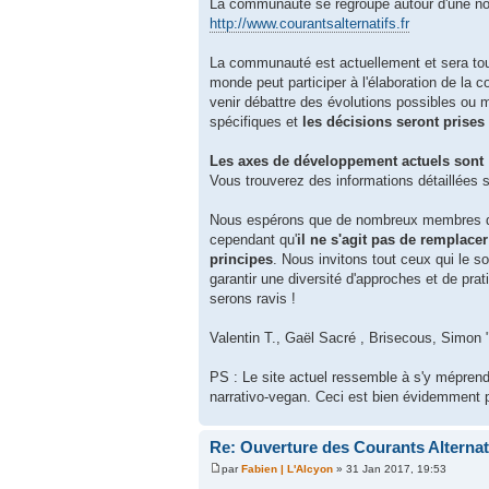
La communauté se regroupe autour d'une no
http://www.courantsalternatifs.fr
La communauté est actuellement et sera to
monde peut participer à l'élaboration de la 
venir débattre des évolutions possibles ou 
spécifiques et
les décisions seront prise
Les axes de développement actuels sont
Vous trouverez des informations détaillées s
Nous espérons que de nombreux membres des 
cependant qu'
il ne s'agit pas de remplacer
principes
. Nous invitons tout ceux qui le s
garantir une diversité d'approches et de pra
serons ravis !
Valentin T., Gaël Sacré , Brisecous, Simon 
PS : Le site actuel ressemble à s'y méprend
narrativo-vegan. Ceci est bien évidemment p
Re: Ouverture des Courants Alterna
par
Fabien | L'Alcyon
» 31 Jan 2017, 19:53