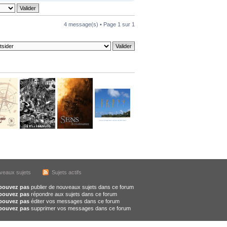
4 message(s) • Page
1
sur
1
veaux sujets
Sujets actifs
pouvez pas
publier de nouveaux sujets dans ce forum
pouvez pas
répondre aux sujets dans ce forum
pouvez pas
éditer vos messages dans ce forum
pouvez pas
supprimer vos messages dans ce forum