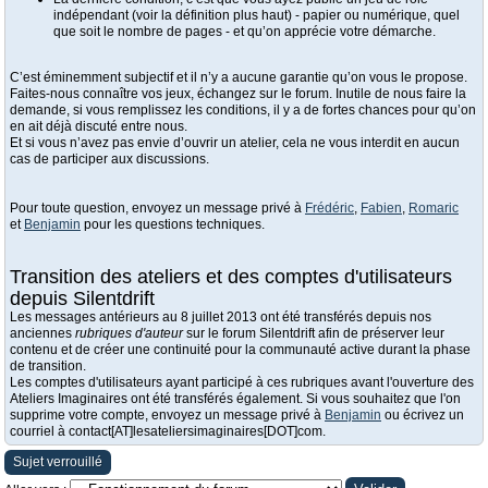
indépendant (voir la définition plus haut) - papier ou numérique, quel
que soit le nombre de pages - et qu’on apprécie votre démarche.
C’est éminemment subjectif et il n’y a aucune garantie qu’on vous le propose.
Faites-nous connaître vos jeux, échangez sur le forum. Inutile de nous faire la
demande, si vous remplissez les conditions, il y a de fortes chances pour qu’on
en ait déjà discuté entre nous.
Et si vous n’avez pas envie d’ouvrir un atelier, cela ne vous interdit en aucun
cas de participer aux discussions.
Pour toute question, envoyez un message privé à
Frédéric
,
Fabien
,
Romaric
et
Benjamin
pour les questions techniques.
Transition des ateliers et des comptes d'utilisateurs
depuis Silentdrift
Les messages antérieurs au 8 juillet 2013 ont été transférés depuis nos
anciennes
rubriques d'auteur
sur le forum Silentdrift afin de préserver leur
contenu et de créer une continuité pour la communauté active durant la phase
de transition.
Les comptes d'utilisateurs ayant participé à ces rubriques avant l'ouverture des
Ateliers Imaginaires ont été transférés également. Si vous souhaitez que l'on
supprime votre compte, envoyez un message privé à
Benjamin
ou écrivez un
courriel à contact[AT]lesateliersimaginaires[DOT]com.
Sujet verrouillé