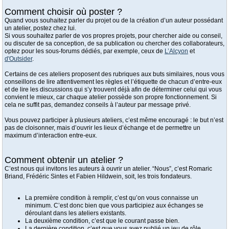
Comment choisir où poster ?
Quand vous souhaitez parler du projet ou de la création d’un auteur possédant
un atelier, postez chez lui.
Si vous souhaitez parler de vos propres projets, pour chercher aide ou conseil,
ou discuter de sa conception, de sa publication ou chercher des collaborateurs,
optez pour les sous-forums dédiés, par exemple, ceux de
L’Alcyon
et
d'Outsider
.
Certains de ces ateliers proposent des rubriques aux buts similaires, nous vous
conseillons de lire attentivement les règles et l’étiquette de chacun d’entre-eux
et de lire les discussions qui s’y trouvent déjà afin de déterminer celui qui vous
convient le mieux, car chaque atelier possède son propre fonctionnement. Si
cela ne suffit pas, demandez conseils à l’auteur par message privé.
Vous pouvez participer à plusieurs ateliers, c’est même encouragé : le but n’est
pas de cloisonner, mais d’ouvrir les lieux d’échange et de permettre un
maximum d’interaction entre-eux.
Comment obtenir un atelier ?
C’est nous qui invitons les auteurs à ouvrir un atelier. “Nous”, c’est Romaric
Briand, Frédéric Sintes et Fabien Hildwein, soit, les trois fondateurs.
La première condition à remplir, c’est qu’on vous connaisse un
minimum. C’est donc bien que vous participiez aux échanges se
déroulant dans les ateliers existants.
La deuxième condition, c’est que le courant passe bien.
La dernière condition, c’est que vous ayez publié un jeu de rôle