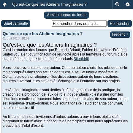
Qu'est-ce que les Ateliers Imaginaires ?
Version bureau du forum
Sujet verrouillé
Qu'est-ce que les Ateliers Imaginaires ?
↓
Frédéric
11 Juil 2013, 18:09
Qu’est-ce que les Ateliers Imaginaires ?
C’est la réunion des forums que Romaric Briand, Fabien Hildwein et Frédéric
Sintes voulaient ouvrir chacun de leur côté après la fermeture du forum d’aide
et de création de jeux de rôle indépendants
Silentdrift
.
Vous trouverez un atelier par auteur. Chaque auteur choisit les rubriques et le
ton appropriés dans son atelier, dont il est le seul et unique modérateur.
Certains auteurs privilégieront les discussions autour de leurs créations,
d’autres ouvriront leurs ateliers à l’échange et à l’entraide sur vos projets.
Les Ateliers Imaginaires sont dédiés à l’échange autour de la pratique, la
création et la promotion de jeux de rôle indépendants - c’est à dire dont les
décisions créatives et commerciales sont entre les mains de son auteur, ce qui
est synonyme d’auto-édition. Nous souhaitons ce lieu d’échange convivial,
serein et constructif.
Au fil du temps nous inviterons d’autres auteurs à ouvrir leurs ateliers afin
d’agrandir le forum avec le concours de participants dont nous apprécions les
créations et l’état d’esprit.