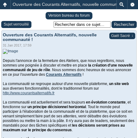
Ouverture des Courants Alternatifs, nouvelle communauté !
Version bureau du forum
Sujet verrouillé
Ouverture des Courants Alternatifs, nouvelle
↓
Gaël Sacré
communauté !
31 Jan 2017, 17:59
Depuis l'annonce de la fermeture des Ateliers, que nous regrettons, nous
sommes une poignée à discuter et mettre en place
la création d'une nouvelle
communauté de jeu de rôle
. Nous sommes donc heureux de vous annoncer
en ce jour l'ouverture des
Courants Alternatifs
!
La communauté se regroupe autour d'une nouvelle plateforme,
un site web
aux diverses fonctionnalités, dont le traditionnel forum sur
http://www.courantsalternatifs.fr
La communauté est actuellement et sera toujours
en évolution constante
, et
fonctionne sur
un principe décisionnel horizontal
. Tout le monde peut
participer à l'élaboration de la communauté et de la plateforme, que ce soit en
venant simplement faire part de ses attentes, venir débattre des évolutions
possibles ou mettre la main à la pâte. Il n'y aura pas de leaders, seulement des
mandatés pour des tâches spécifiques et
les décisions seront prises au
maximum sur le principe du consensus
.