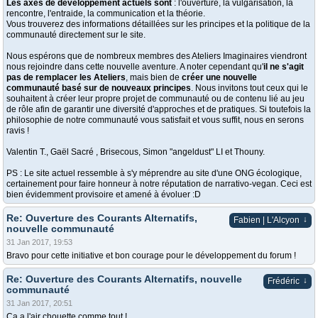
Les axes de développement actuels sont
: l'ouverture, la vulgarisation, la
rencontre, l'entraide, la communication et la théorie.
Vous trouverez des informations détaillées sur les principes et la politique de la
communauté directement sur le site.
Nous espérons que de nombreux membres des Ateliers Imaginaires viendront
nous rejoindre dans cette nouvelle aventure. A noter cependant qu'
il ne s'agit
pas de remplacer les Ateliers
, mais bien de
créer une nouvelle
communauté basé sur de nouveaux principes
. Nous invitons tout ceux qui le
souhaitent à créer leur propre projet de communauté ou de contenu lié au jeu
de rôle afin de garantir une diversité d'approches et de pratiques. Si toutefois la
philosophie de notre communauté vous satisfait et vous suffit, nous en serons
ravis !
Valentin T., Gaël Sacré , Brisecous, Simon "angeldust" LI et Thouny.
PS : Le site actuel ressemble à s'y méprendre au site d'une ONG écologique,
certainement pour faire honneur à notre réputation de narrativo-vegan. Ceci est
bien évidemment provisoire et amené à évoluer :D
Re: Ouverture des Courants Alternatifs,
↓
Fabien | L'Alcyon
nouvelle communauté
31 Jan 2017, 19:53
Bravo pour cette initiative et bon courage pour le développement du forum !
Re: Ouverture des Courants Alternatifs, nouvelle
↓
Frédéric
communauté
31 Jan 2017, 20:51
Ça a l'air chouette comme tout !