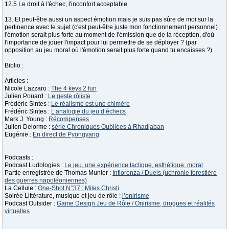
12.5 Le droit à l'échec, l'inconfort acceptable
13. Et peut-être aussi un aspect émotion mais je suis pas sûre de moi sur la
pertinence avec le sujet (c'est peut-être juste mon fonctionnement personnel) :
l'émotion serait plus forte au moment de l'émission que de la réception, d'où
l'importance de jouer l'impact pour lui permettre de se déployer ? (par
opposition au jeu moral où l'émotion serait plus forte quand tu encaisses ?)
Biblio :
Articles :
Nicole Lazzaro :
The 4 keys 2 fun
Julien Pouard :
Le geste rôliste
Frédéric Sintes :
Le réalisme est une chimère
Frédéric Sintes :
L’analogie du jeu d’échecs
Mark J. Young :
Récompenses
Julien Delorme :
série Chroniques Oubliées à Rhadjaban
Eugénie :
En direct de Pyongyang
Podcasts :
Podcast Ludologies :
Le jeu, une expérience tactique, esthétique, moral
Partie enregistrée de Thomas Munier :
Inflorenza / Duels (uchronie forestière
des guerres napoléoniennes)
La Cellule :
One-Shot N°37 : Miles Christi
Soirée Littérature, musique et jeu de rôle :
l’onirisme
Podcast Outsider :
Game Design Jeu de Rôle / Onirisme, drogues et réalités
virtuelles