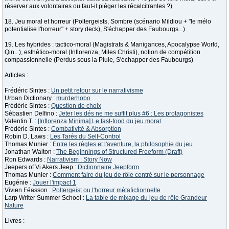
réserver aux volontaires ou faut-il piéger les récalcitrantes ?)
18. Jeu moral et horreur (Poltergeists, Sombre (scénario Mildiou + "le mélo
potentialise l'horreur" + story deck), S'échapper des Faubourgs...)
19. Les hybrides : tactico-moral (Magistrats & Manigances, Apocalypse World,
Qin...), esthético-moral (Inflorenza, Miles Christi), notion de compétition
compassionnelle (Perdus sous la Pluie, S'échapper des Faubourgs)
Articles :
Frédéric Sintes :
Un petit retour sur le narrativisme
Urban Dictionary :
murderhobo
Frédéric Sintes :
Question de choix
Sébastien Delfino :
Jeter les dés ne me suffit plus #6 : Les protagonistes
Valentin T. :
[Inflorenza Minima] Le fast-food du jeu moral
Frédéric Sintes :
Combativité & Absorption
Robin D. Laws :
Les Tarés du Self-Control
Thomas Munier :
Entre les règles et l'aventure, la philosophie du jeu
Jonathan Walton :
The Beginnings of Structured Freeform (Draft)
Ron Edwards :
Narrativism : Story Now
Jeepers of Vi Akers Jeep :
Dictionnaire Jeepform
Thomas Munier :
Comment faire du jeu de rôle centré sur le personnage
Eugénie :
Jouer l'impact 1
Vivien Féasson :
Poltergeist ou l'horreur métafictionnelle
Larp Writer Summer School :
La table de mixage du jeu de rôle Grandeur
Nature
Livres :