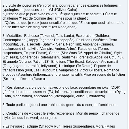
2.5 Style de joueur.se (j'en profiterai pour reparler des exigences ludiques =
typologies de joueuses et de MJ d'Olivier Caira)
"Qu'est-ce que je joue avec ça ?" plutôt que "Quel est le secret ? Où est le
challenge ?" (ex de Comme des larmes sous la pluie) ;
- "Qu'est-ce que je veux jouer ensuite" plutôt que "Est-ce que c'est raisonnable
de se friter avec ce magicien ?" (ex Rhadjaban)
3. Modalités : Richesse (Tekumel, Talis Lanta), Exploration (Guildes),
Contemplation (Happy Together, Prosopopée), Erudition (Maléfices, Terra
Incognita), Jeu à secrets (Sphynx, Sens, Nephilim), Ambiance (Crimes),
background (Smallville, Vampire, Ambre, Arbre), Paradigmes (Terres
suspendues, Eclipse Phase), Canon (Star Wars D6, Appel de Cthulhu), Style
(7th seas), Cohérence (Rolemaster), Réalisme (Forensics, Appel de Cthulhu),
Etrangeté (Jorune, Patient 13), Emotions (The Beast, Beloved), Arc narratif
(Tenga), genre narratif (Hellywood), Historique (Te Deum), Espace de
transgression (Kult, Les Faubourgs, Vampires de Victor Gijsbers, Romance
érotique), Aventure (Inflorenza, engrenage narratif), Mise en scène de la fiction
(Scion), de l'échec (Fiasco).
4. Résistance : parole performative, pile ou face, secondaire ou joker (DDP),
génère des rebondissement (FU, Inflorenza), conditions de descriptions (Dying
Earth, Monostatos), approbation (Prosopopée, Wushu, Inflorenza).
5. Toute partie de jdr est une trahison du genre, du canon, de l'ambiance...
6. Conditions de victoire : le style, l'expérience. Mort du perso = changer de
stylo, famous last word, beau geste.
7.Esthétique : Tactique (Shadow Run, Terres Suspendues), Moral (Miles