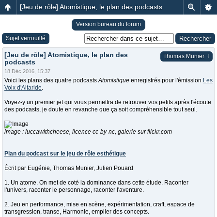
[Jeu de rôle] Atomistique, le plan des podcasts
Version bureau du forum
Sujet verrouillé
[Jeu de rôle] Atomistique, le plan des
↓
Thomas Munier
podcasts
18 Déc 2016, 15:37
Voici les plans des quatre podcasts
Atomistique
enregistrés pour l'émission
Les
Voix d'Altaride
.
Voyez-y un premier jet qui vous permettra de retrouver vos petits après l'écoute
des podcasts, je doute en revanche que ça soit compréhensible tout seul.
image : luccawithcheese, licence cc-by-nc, galerie sur flickr.com
Plan du podcast sur le jeu de rôle esthétique
Écrit par Eugénie, Thomas Munier, Julien Pouard
1. Un atome. On met de coté la dominance dans cette étude. Raconter
l'univers, raconter le personnage, raconter l'aventure.
2. Jeu en performance, mise en scène, expérimentation, craft, espace de
transgression, transe, Harmonie, empiler des concepts.