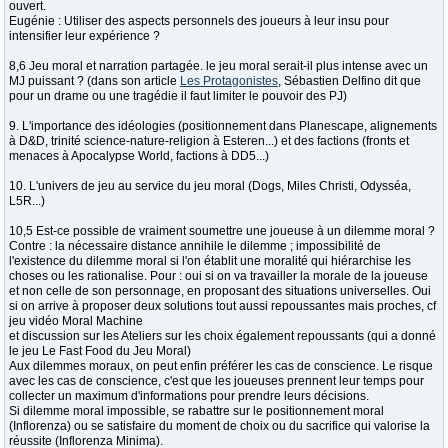
ouvert.
Eugénie : Utiliser des aspects personnels des joueurs à leur insu pour
intensifier leur expérience ?
8,6 Jeu moral et narration partagée. le jeu moral serait-il plus intense avec un
MJ puissant ? (dans son article
Les Protagonistes
, Sébastien Delfino dit que
pour un drame ou une tragédie il faut limiter le pouvoir des PJ)
9. L'importance des idéologies (positionnement dans Planescape, alignements
à D&D, trinité science-nature-religion à Esteren...) et des factions (fronts et
menaces à Apocalypse World, factions à DD5...)
10. L'univers de jeu au service du jeu moral (Dogs, Miles Christi, Odysséa,
L5R...)
10,5 Est-ce possible de vraiment soumettre une joueuse à un dilemme moral ?
Contre : la nécessaire distance annihile le dilemme ; impossibilité de
l'existence du dilemme moral si l'on établit une moralité qui hiérarchise les
choses ou les rationalise. Pour : oui si on va travailler la morale de la joueuse
et non celle de son personnage, en proposant des situations universelles. Oui
si on arrive à proposer deux solutions tout aussi repoussantes mais proches, cf
jeu vidéo Moral Machine
et discussion sur les Ateliers sur les choix également repoussants (qui a donné
le jeu Le Fast Food du Jeu Moral)
Aux dilemmes moraux, on peut enfin préférer les cas de conscience. Le risque
avec les cas de conscience, c'est que les joueuses prennent leur temps pour
collecter un maximum d'informations pour prendre leurs décisions.
Si dilemme moral impossible, se rabattre sur le positionnement moral
(Inflorenza) ou se satisfaire du moment de choix ou du sacrifice qui valorise la
réussite (Inflorenza Minima).