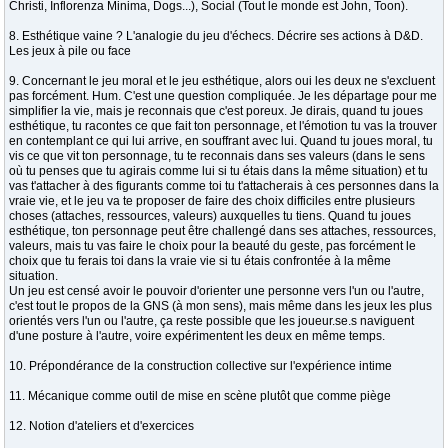
Christi, Inflorenza Minima, Dogs...), Social (Tout le monde est John, Toon).
8. Esthétique vaine ? L'analogie du jeu d'échecs. Décrire ses actions à D&D.
Les jeux à pile ou face
9. Concernant le jeu moral et le jeu esthétique, alors oui les deux ne s'excluent
pas forcément. Hum. C'est une question compliquée. Je les départage pour me
simplifier la vie, mais je reconnais que c'est poreux. Je dirais, quand tu joues
esthétique, tu racontes ce que fait ton personnage, et l'émotion tu vas la trouver
en contemplant ce qui lui arrive, en souffrant avec lui. Quand tu joues moral, tu
vis ce que vit ton personnage, tu te reconnais dans ses valeurs (dans le sens
où tu penses que tu agirais comme lui si tu étais dans la même situation) et tu
vas t'attacher à des figurants comme toi tu t'attacherais à ces personnes dans la
vraie vie, et le jeu va te proposer de faire des choix difficiles entre plusieurs
choses (attaches, ressources, valeurs) auxquelles tu tiens. Quand tu joues
esthétique, ton personnage peut être challengé dans ses attaches, ressources,
valeurs, mais tu vas faire le choix pour la beauté du geste, pas forcément le
choix que tu ferais toi dans la vraie vie si tu étais confrontée à la même
situation.
Un jeu est censé avoir le pouvoir d'orienter une personne vers l'un ou l'autre,
c'est tout le propos de la GNS (à mon sens), mais même dans les jeux les plus
orientés vers l'un ou l'autre, ça reste possible que les joueur.se.s naviguent
d'une posture à l'autre, voire expérimentent les deux en même temps.
10. Prépondérance de la construction collective sur l'expérience intime
11. Mécanique comme outil de mise en scène plutôt que comme piège
12. Notion d'ateliers et d'exercices