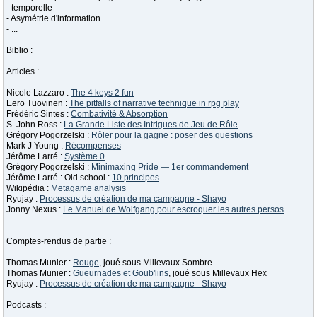
- temporelle
- Asymétrie d'information
- ...
Biblio :
Articles :
Nicole Lazzaro :
The 4 keys 2 fun
Eero Tuovinen :
The pitfalls of narrative technique in rpg play
Frédéric Sintes :
Combativité & Absorption
S. John Ross :
La Grande Liste des Intrigues de Jeu de Rôle
Grégory Pogorzelski :
Rôler pour la gagne : poser des questions
Mark J Young :
Récompenses
Jérôme Larré :
Système 0
Grégory Pogorzelski :
Minimaxing Pride — 1er commandement
Jérôme Larré : Old school :
10 principes
Wikipédia :
Metagame analysis
Ryujay :
Processus de création de ma campagne - Shayo
Jonny Nexus :
Le Manuel de Wolfgang pour escroquer les autres persos
Comptes-rendus de partie :
Thomas Munier :
Rouge
, joué sous Millevaux Sombre
Thomas Munier :
Gueurnades et Goub'lins
, joué sous Millevaux Hex
Ryujay :
Processus de création de ma campagne - Shayo
Podcasts :