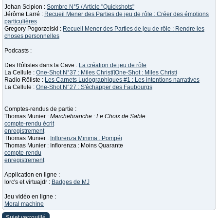
Johan Scipion :
Sombre N°5 / Article "Quickshots"
Jérôme Larré :
Recueil Mener des Parties de jeu de rôle : Créer des émotions
particulières
Gregory Pogorzelski :
Recueil Mener des Parties de jeu de rôle : Rendre les
choses personnelles
Podcasts :
Des Rôlistes dans la Cave :
La création de jeu de rôle
La Cellule :
One-Shot N°37 : Miles Christi]One-Shot : Miles Christi
Radio Rôliste :
Les Carnets Ludographiques #1 : Les intentions narratives
La Cellule :
One-Shot N°27 : S'échapper des Faubourgs
Comptes-rendus de partie :
Thomas Munier :
Marchebranche : Le Choix de Sable
compte-rendu écrit
enregistrement
Thomas Munier :
Inflorenza Minima : Pompéi
Thomas Munier : Inflorenza : Moins Quarante
compte-rendu
enregistrement
Application en ligne :
lorc's et virtuajdr :
Badges de MJ
Jeu vidéo en ligne :
Moral machine
Sujet verrouillé