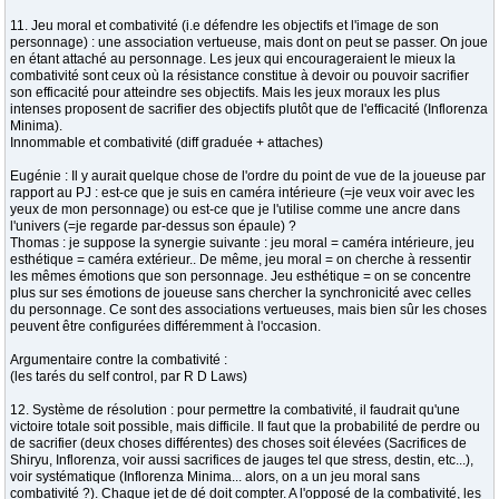
11. Jeu moral et combativité (i.e défendre les objectifs et l'image de son
personnage) : une association vertueuse, mais dont on peut se passer. On joue
en étant attaché au personnage. Les jeux qui encourageraient le mieux la
combativité sont ceux où la résistance constitue à devoir ou pouvoir sacrifier
son efficacité pour atteindre ses objectifs. Mais les jeux moraux les plus
intenses proposent de sacrifier des objectifs plutôt que de l'efficacité (Inflorenza
Minima).
Innommable et combativité (diff graduée + attaches)
Eugénie : Il y aurait quelque chose de l'ordre du point de vue de la joueuse par
rapport au PJ : est-ce que je suis en caméra intérieure (=je veux voir avec les
yeux de mon personnage) ou est-ce que je l'utilise comme une ancre dans
l'univers (=je regarde par-dessus son épaule) ?
Thomas : je suppose la synergie suivante : jeu moral = caméra intérieure, jeu
esthétique = caméra extérieur.. De même, jeu moral = on cherche à ressentir
les mêmes émotions que son personnage. Jeu esthétique = on se concentre
plus sur ses émotions de joueuse sans chercher la synchronicité avec celles
du personnage. Ce sont des associations vertueuses, mais bien sûr les choses
peuvent être configurées différemment à l'occasion.
Argumentaire contre la combativité :
(les tarés du self control, par R D Laws)
12. Système de résolution : pour permettre la combativité, il faudrait qu'une
victoire totale soit possible, mais difficile. Il faut que la probabilité de perdre ou
de sacrifier (deux choses différentes) des choses soit élevées (Sacrifices de
Shiryu, Inflorenza, voir aussi sacrifices de jauges tel que stress, destin, etc...),
voir systématique (Inflorenza Minima... alors, on a un jeu moral sans
combativité ?). Chaque jet de dé doit compter. A l'opposé de la combativité, les