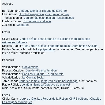
Articles :
Ben Lehman :
Introduction à la Théorie de la Forge
Elin Dalstål :
How to keep girls in your gaming group
Thomas Munier :
Jeu de rôle et animation : les avancées
Frédéric Sintes :
Un contrat social sain
Zak Smith :
On bards
Livres :
Olivier Caïra :
Jeux de rôle : Les Forges de la Fiction / chapitre sur les
exigences ludiques
Nicolas Duduik :
Les Jeux de Rôle : Laboratoire de la Coordination Sociale
Fabien Deneuville : article
La préparation
dans le recueil "Mener des parties de
jeu de rôles" (auteur.e.s multiples)
Podcasts :
Voix d'Altaride :
Conventions
Podcast Outsider :
Jeu de rôle et animation
Voix d'Altaride :
Paris est Ludique - le jeu de rôle
Voix d'Altaride :
Le Contrat Social
Table Ronde
Jouer ensemble, lorsqu'on est un personnage
, aux Utopiales
Radio Rôliste :
Le #féminisme à l’épreuve du playtest
(voir : Actualités : Solmukohta, carnet de bord, 1m40s – 14m55s)
Livres :
Olivier Caira :
Jeux de rôle, Les Forges de la Fiction, CNRS éditions : Chapitre
Les exigences ludiques