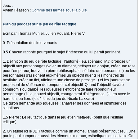
Jeux :
Vivien Féasson :
Comme des larmes sous la pluie
Plan du podcast sur le jeu de rôle tactique
Écrit par Thomas Munier, Julien Pouard, Pierre V.
0. Présentation des intervenants
0.5 Chacun raconte pourquoi le sujet l'intéresse ou lui parait pertinent.
1. Définition du jeu de rôle tactique : l'autorité (jeu, scénario, MJ) propose un
objectif aux personnages (voler un diamant, nettoyer un donjon, créer une rose
pour l'empereur, trouver la pierre philosophale, séduire une personne...) ou les
personnages s'assignent eux-mêmes un objectif (tuer ts les monstres du
bestiaire, créer un fief, atteindre une classe de prestige...) et les joueuses se
proposent de s'efforcer de remporter cet objectif. Quand l'objectif s'avère
compromis ou daubé, les joueuses s'efforcent de faire rebondir leur
personnage (fuite, nouvel objectif, changement d'allégeance...) Lien avec le
hard fun, ou fiero (les 4 funs du jeu de Nicole Lazzaro)
Ce qu'on demande aux joueuses : analyser des données et optimiser des
situations
1.5 Pierre : Le jeu tactique dans le jeu et en méta-jeu (point que j'estime
critique).
2. On étudie ici le JDR tactique comme un atome, jamais présent tout seul. Une
partie peut comporter aussi des éléments moraux, esthétiques ou sociaux. On