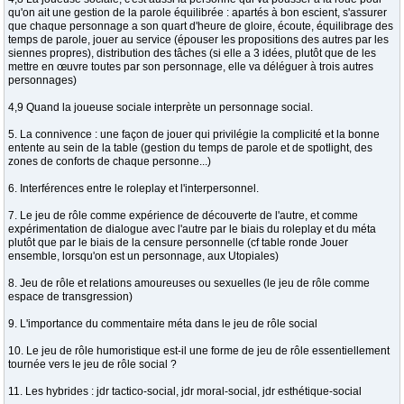
qu'on ait une gestion de la parole équilibrée : apartés à bon escient, s'assurer
que chaque personnage a son quart d'heure de gloire, écoute, équilibrage des
temps de parole, jouer au service (épouser les propositions des autres par les
siennes propres), distribution des tâches (si elle a 3 idées, plutôt que de les
mettre en œuvre toutes par son personnage, elle va déléguer à trois autres
personnages)
4,9 Quand la joueuse sociale interprète un personnage social.
5. La connivence : une façon de jouer qui privilégie la complicité et la bonne
entente au sein de la table (gestion du temps de parole et de spotlight, des
zones de conforts de chaque personne...)
6. Interférences entre le roleplay et l'interpersonnel.
7. Le jeu de rôle comme expérience de découverte de l'autre, et comme
expérimentation de dialogue avec l'autre par le biais du roleplay et du méta
plutôt que par le biais de la censure personnelle (cf table ronde Jouer
ensemble, lorsqu'on est un personnage, aux Utopiales)
8. Jeu de rôle et relations amoureuses ou sexuelles (le jeu de rôle comme
espace de transgression)
9. L'importance du commentaire méta dans le jeu de rôle social
10. Le jeu de rôle humoristique est-il une forme de jeu de rôle essentiellement
tournée vers le jeu de rôle social ?
11. Les hybrides : jdr tactico-social, jdr moral-social, jdr esthétique-social