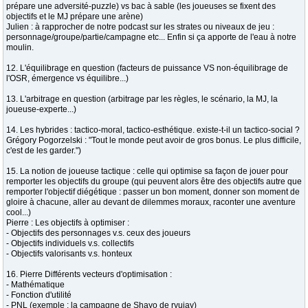
prépare une adversité-puzzle) vs bac à sable (les joueuses se fixent des
objectifs et le MJ prépare une arène)
Julien : à rapprocher de notre podcast sur les strates ou niveaux de jeu :
personnage/groupe/partie/campagne etc... Enfin si ça apporte de l'eau à notre
moulin.
12. L'équilibrage en question (facteurs de puissance VS non-équilibrage de
l'OSR, émergence vs équilibre...)
13. L'arbitrage en question (arbitrage par les règles, le scénario, la MJ, la
joueuse-experte...)
14. Les hybrides : tactico-moral, tactico-esthétique. existe-t-il un tactico-social ?
Grégory Pogorzelski : "Tout le monde peut avoir de gros bonus. Le plus difficile,
c'est de les garder.")
15. La notion de joueuse tactique : celle qui optimise sa façon de jouer pour
remporter les objectifs du groupe (qui peuvent alors être des objectifs autre que
remporter l'objectif diégétique : passer un bon moment, donner son moment de
gloire à chacune, aller au devant de dilemmes moraux, raconter une aventure
cool...)
Pierre : Les objectifs à optimiser :
- Objectifs des personnages v.s. ceux des joueurs
- Objectifs individuels v.s. collectifs
- Objectifs valorisants v.s. honteux
16. Pierre Différents vecteurs d'optimisation :
- Mathématique
- Fonction d'utilité
- PNL (exemple : la campagne de Shayo de ryujay)