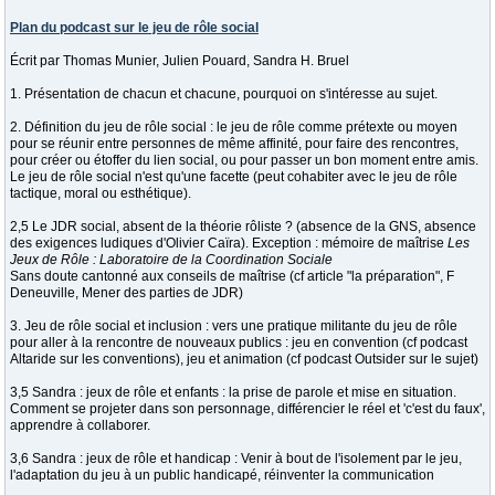
Plan du podcast sur le jeu de rôle social
Écrit par Thomas Munier, Julien Pouard, Sandra H. Bruel
1. Présentation de chacun et chacune, pourquoi on s'intéresse au sujet.
2. Définition du jeu de rôle social : le jeu de rôle comme prétexte ou moyen
pour se réunir entre personnes de même affinité, pour faire des rencontres,
pour créer ou étoffer du lien social, ou pour passer un bon moment entre amis.
Le jeu de rôle social n'est qu'une facette (peut cohabiter avec le jeu de rôle
tactique, moral ou esthétique).
2,5 Le JDR social, absent de la théorie rôliste ? (absence de la GNS, absence
des exigences ludiques d'Olivier Caïra). Exception : mémoire de maîtrise
Les
Jeux de Rôle : Laboratoire de la Coordination Sociale
Sans doute cantonné aux conseils de maîtrise (cf article "la préparation", F
Deneuville, Mener des parties de JDR)
3. Jeu de rôle social et inclusion : vers une pratique militante du jeu de rôle
pour aller à la rencontre de nouveaux publics : jeu en convention (cf podcast
Altaride sur les conventions), jeu et animation (cf podcast Outsider sur le sujet)
3,5 Sandra : jeux de rôle et enfants : la prise de parole et mise en situation.
Comment se projeter dans son personnage, différencier le réel et 'c'est du faux',
apprendre à collaborer.
3,6 Sandra : jeux de rôle et handicap : Venir à bout de l'isolement par le jeu,
l'adaptation du jeu à un public handicapé, réinventer la communication