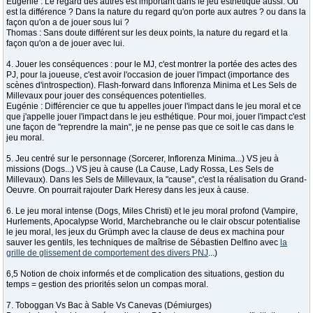
Eugénie : Le regard des autres est important dans le jeu esthétique aussi. Où
est la différence ? Dans la nature du regard qu'on porte aux autres ? ou dans la
façon qu'on a de jouer sous lui ?
Thomas : Sans doute différent sur les deux points, la nature du regard et la
façon qu'on a de jouer avec lui.
4. Jouer les conséquences : pour le MJ, c'est montrer la portée des actes des
PJ, pour la joueuse, c'est avoir l'occasion de jouer l'impact (importance des
scènes d'introspection). Flash-forward dans Inflorenza Minima et Les Sels de
Millevaux pour jouer des conséquences potentielles.
Eugénie : Différencier ce que tu appelles jouer l'impact dans le jeu moral et ce
que j'appelle jouer l'impact dans le jeu esthétique. Pour moi, jouer l'impact c'est
une façon de "reprendre la main", je ne pense pas que ce soit le cas dans le
jeu moral.
5. Jeu centré sur le personnage (Sorcerer, Inflorenza Minima...) VS jeu à
missions (Dogs...) VS jeu à cause (La Cause, Lady Rossa, Les Sels de
Millevaux). Dans les Sels de Millevaux, la "cause", c'est la réalisation du Grand-
Oeuvre. On pourrait rajouter Dark Heresy dans les jeux à cause.
6. Le jeu moral intense (Dogs, Miles Christi) et le jeu moral profond (Vampire,
Hurlements, Apocalypse World, Marchebranche ou le clair obscur potentialise
le jeu moral, les jeux du Grümph avec la clause de deus ex machina pour
sauver les gentils, les techniques de maîtrise de Sébastien Delfino avec
la
grille de glissement de comportement des divers PNJ
...)
6,5 Notion de choix informés et de complication des situations, gestion du
temps = gestion des priorités selon un compas moral.
7. Toboggan Vs Bac à Sable Vs Canevas (Démiurges)