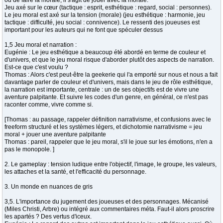
ou de faire la morale, il s'agit de jouer avec la morale.
Jeu axé sur le cœur (tactique : esprit, esthétique : regard, social : personnes).
Le jeu moral est axé sur la tension (morale) (jeu esthétique : harmonie, jeu
tactique : difficulté, jeu social : connivence). Le ressenti des joueuses est
important pour les auteurs qui ne font que spéculer dessus
1,5 Jeu moral et narration :
Eugénie : Le jeu esthétique a beaucoup été abordé en terme de couleur et
d'univers, et que le jeu moral risque d'aborder plutôt des aspects de narration.
Est-ce que c'est voulu ?
Thomas : Alors c'est peut-être la geekerie qui l'a emporté sur nous et nous a fait
davantage parler de couleur et d'univers, mais dans le jeu de rôle esthétique,
la narration est importante, centrale : un de ses objectifs est de vivre une
aventure palpitante. Et suivre les codes d'un genre, en général, ce n'est pas
raconter comme, vivre comme si.
[Thomas : au passage, rappeler définition narrativisme, et confusions avec le
freeform structuré et les systèmes légers, et dichotomie narrativisme = jeu
moral + jouer une aventure palpitante
Thomas : pareil, rappeler que le jeu moral, s'il le joue sur les émotions, n'en a
pas le monopole. ]
2. Le gameplay : tension ludique entre l'objectif, l'image, le groupe, les valeurs,
les attaches et la santé, et l'efficacité du personnage.
3. Un monde en nuances de gris
3,5. L'importance du jugement des joueuses et des personnages. Mécanisé
(Miles Christi, Arbre) ou intégré aux commentaires méta. Faut-il alors proscrire
les apartés ? Des vertus d'iceux.