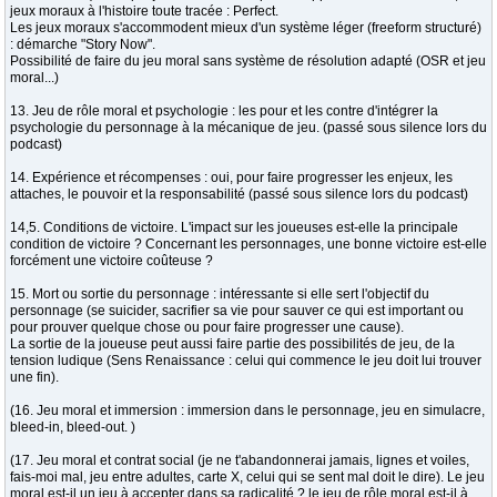
jeux moraux à l'histoire toute tracée : Perfect.
Les jeux moraux s'accommodent mieux d'un système léger (freeform structuré)
: démarche "Story Now".
Possibilité de faire du jeu moral sans système de résolution adapté (OSR et jeu
moral...)
13. Jeu de rôle moral et psychologie : les pour et les contre d'intégrer la
psychologie du personnage à la mécanique de jeu. (passé sous silence lors du
podcast)
14. Expérience et récompenses : oui, pour faire progresser les enjeux, les
attaches, le pouvoir et la responsabilité (passé sous silence lors du podcast)
14,5. Conditions de victoire. L'impact sur les joueuses est-elle la principale
condition de victoire ? Concernant les personnages, une bonne victoire est-elle
forcément une victoire coûteuse ?
15. Mort ou sortie du personnage : intéressante si elle sert l'objectif du
personnage (se suicider, sacrifier sa vie pour sauver ce qui est important ou
pour prouver quelque chose ou pour faire progresser une cause).
La sortie de la joueuse peut aussi faire partie des possibilités de jeu, de la
tension ludique (Sens Renaissance : celui qui commence le jeu doit lui trouver
une fin).
(16. Jeu moral et immersion : immersion dans le personnage, jeu en simulacre,
bleed-in, bleed-out. )
(17. Jeu moral et contrat social (je ne t'abandonnerai jamais, lignes et voiles,
fais-moi mal, jeu entre adultes, carte X, celui qui se sent mal doit le dire). Le jeu
moral est-il un jeu à accepter dans sa radicalité ? le jeu de rôle moral est-il à