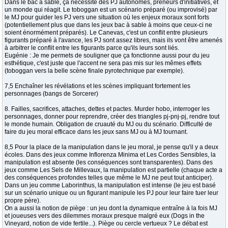
Dans le bac à sable, ça nécessite des PJ autonomes, preneurs d'initiatives, et
un monde qui réagit. Le toboggan est un scénario préparé (ou improvisé) par
le MJ pour guider les PJ vers une situation où les enjeux moraux sont forts
(potentiellement plus que dans les jeux bac à sable à moins que ceux-ci ne
soient énormément préparés). Le Canevas, c'est un conflit entre plusieurs
figurants préparé à l'avance, les PJ sont assez libres, mais ils vont être amenés
à arbitrer le conflit entre les figurants parce qu'ils leurs sont liés.
Eugénie : Je me permets de souligner que ça fonctionne aussi pour du jeu
esthétique, c'est juste que l'accent ne sera pas mis sur les mêmes effets
(toboggan vers la belle scène finale pyrotechnique par exemple).
7,5 Enchaîner les révélations et les scènes impliquant fortement les
personnages (bangs de Sorcerer)
8. Failles, sacrifices, attaches, dettes et pactes. Murder hobo, interroger les
personnages, donner pour reprendre, créer des triangles pj-pnj-pj, rendre tout
le monde humain. Obligation de cruauté du MJ ou du scénario. Difficulté de
faire du jeu moral efficace dans les jeux sans MJ ou à MJ tournant.
8,5 Pour la place de la manipulation dans le jeu moral, je pense qu'il y a deux
écoles. Dans des jeux comme Inflorenza Minima et Les Cordes Sensibles, la
manipulation est absente (les conséquences sont transparentes). Dans des
jeux comme Les Sels de Millevaux, la manipulation est partielle (chaque acte a
des conséquences profondes telles que même le MJ ne peut tout anticiper).
Dans un jeu comme Laborinthus, la manipulation est intense (le jeu est basé
sur un scénario unique ou un figurant manipule les PJ pour leur faire tuer leur
propre père).
On a aussi la notion de piège : un jeu dont la dynamique entraîne à la fois MJ
et joueuses vers des dilemmes moraux presque malgré eux (Dogs in the
Vineyard, notion de vide fertile...). Piège ou cercle vertueux ? Le débat est