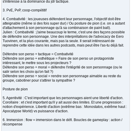
s'intéresse à la dominance du jdr tactique.
3. PvE, PvP, coop-compétitif
4. Combativité : les joueuses défendent leur personnage, l'objectif doit être
atteignable (même si des fois super dur) / Ou posture de pion (i.e. on a autant
d'attachement à son personnage qu'à sa combinaison de paint ball).
Julien : Combativité : j'aime beaucoup le terme, c'est une des façons possible
de défendre son personnage. Une des interprétations de l'advocacy de Eero
Tuovinen, et la plus courante, mais pas la seule. Il serait intéressant de
reprendre cette idée dans les autres podcasts, mais peut être l'as-tu déjà fait.
Défendre son perso + tactique = Combativité
Défendre son perso + esthétique = Faire de son perso un protagoniste
intéressant, le mettre sous les projecteurs ?
Défendre son perso + moral = défendre l'intégrité de son personnage (ou le
salir selon les choix qu'on fait ?)
Défendre son perso + social = rendre son personnage aimable au reste du
groupe, cabotiner pour s'attirer la sympathie ?
Posture de pion
5. Agentivité : C'est important que les personnages aient une liberté d'action.
Corollaire : et c'est important qu'il y ait aussi des limites. Et une progression :
notion d'expérience. Liberté d'action (extrême bas : Monostatos, extrême haut :
Apocalypse World) vs puissance d'action.
6. Immersion : flow = immersion dans le défi. Boucles de gameplay : action /
récompense