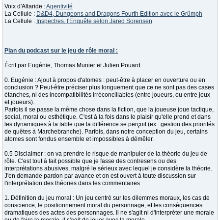
Voix d'Altaride :
Agentivité
La Cellule :
D&D4, Dungeons and Dragons Fourth Edition avec le Grümph
La Cellule :
Inspectres, l'Enquête selon Jared Sorensen
Plan du podcast sur le jeu de rôle moral :
Écrit par Eugénie, Thomas Munier et Julien Pouard.
0. Eugénie : Ajout à propos d'atomes : peut-être à placer en ouverture ou en
conclusion ? Peut-être préciser plus longuement que ce ne sont pas des cases
étanches, ni des incompatibilités irréconciliables (entre joueurs, ou entre jeux
et joueurs).
Parfois il se passe la même chose dans la fiction, que la joueuse joue tactique,
social, moral ou esthétique. C'est à la fois dans le plaisir qu'elle prend et dans
les dynamiques à la table que la différence se perçoit (ex : gestion des priorités
de quêtes à Marchebranche). Parfois, dans notre conception du jeu, certains
atomes sont fondus ensemble et impossibles à démêler.
0.5 Disclaimer : on va prendre le risque de manipuler de la théorie du jeu de
rôle. C'est tout à fait possible que je fasse des contresens ou des
interprétations abusives, malgré le sérieux avec lequel je considère la théorie.
J'en demande pardon par avance et on est ouvert à toute discussion sur
l'interprétation des théories dans les commentaires
1. Définition du jeu moral : Un jeu centré sur les dilemmes moraux, les cas de
conscience, le positionnement moral du personnage, et les conséquences
dramatiques des actes des personnages. Il ne s'agit ni d'interpréter une morale