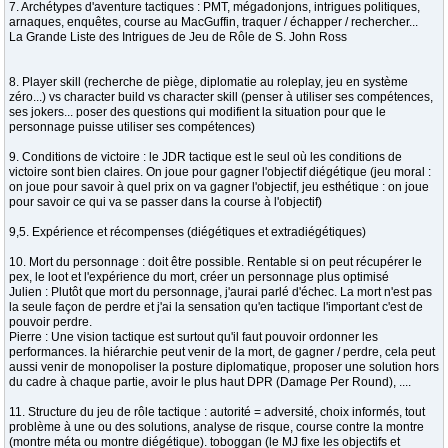
7. Archétypes d'aventure tactiques : PMT, mégadonjons, intrigues politiques,
arnaques, enquêtes, course au MacGuffin, traquer / échapper / rechercher...
La Grande Liste des Intrigues de Jeu de Rôle de S. John Ross
8. Player skill (recherche de piège, diplomatie au roleplay, jeu en système
zéro...) vs character build vs character skill (penser à utiliser ses compétences,
ses jokers... poser des questions qui modifient la situation pour que le
personnage puisse utiliser ses compétences)
9. Conditions de victoire : le JDR tactique est le seul où les conditions de
victoire sont bien claires. On joue pour gagner l'objectif diégétique (jeu moral :
on joue pour savoir à quel prix on va gagner l'objectif, jeu esthétique : on joue
pour savoir ce qui va se passer dans la course à l'objectif)
9,5. Expérience et récompenses (diégétiques et extradiégétiques)
10. Mort du personnage : doit être possible. Rentable si on peut récupérer le
pex, le loot et l'expérience du mort, créer un personnage plus optimisé
Julien : Plutôt que mort du personnage, j'aurai parlé d'échec. La mort n'est pas
la seule façon de perdre et j'ai la sensation qu'en tactique l'important c'est de
pouvoir perdre.
Pierre : Une vision tactique est surtout qu'il faut pouvoir ordonner les
performances. la hiérarchie peut venir de la mort, de gagner / perdre, cela peut
aussi venir de monopoliser la posture diplomatique, proposer une solution hors
du cadre à chaque partie, avoir le plus haut DPR (Damage Per Round), ....
11. Structure du jeu de rôle tactique : autorité = adversité, choix informés, tout
problème à une ou des solutions, analyse de risque, course contre la montre
(montre méta ou montre diégétique). toboggan (le MJ fixe les objectifs et