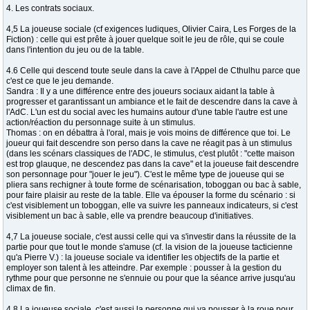
4. Les contrats sociaux.
4,5 La joueuse sociale (cf exigences ludiques, Olivier Caira, Les Forges de la
Fiction) : celle qui est prête à jouer quelque soit le jeu de rôle, qui se coule
dans l'intention du jeu ou de la table.
4.6 Celle qui descend toute seule dans la cave à l'Appel de Cthulhu parce que
c'est ce que le jeu demande.
Sandra : Il y a une différence entre des joueurs sociaux aidant la table à
progresser et garantissant un ambiance et le fait de descendre dans la cave à
l'AdC. L'un est du social avec les humains autour d'une table l'autre est une
action/réaction du personnage suite à un stimulus.
Thomas : on en débattra à l'oral, mais je vois moins de différence que toi. Le
joueur qui fait descendre son perso dans la cave ne réagit pas à un stimulus
(dans les scénars classiques de l'ADC, le stimulus, c'est plutôt : "cette maison
est trop glauque, ne descendez pas dans la cave" et la joueuse fait descendre
son personnage pour "jouer le jeu"). C'est le même type de joueuse qui se
pliera sans rechigner à toute forme de scénarisation, toboggan ou bac à sable,
pour faire plaisir au reste de la table. Elle va épouser la forme du scénario : si
c'est visiblement un toboggan, elle va suivre les panneaux indicateurs, si c'est
visiblement un bac à sable, elle va prendre beaucoup d'initiatives.
4,7 La joueuse sociale, c'est aussi celle qui va s'investir dans la réussite de la
partie pour que tout le monde s'amuse (cf. la vision de la joueuse tacticienne
qu'a Pierre V.) : la joueuse sociale va identifier les objectifs de la partie et
employer son talent à les atteindre. Par exemple : pousser à la gestion du
rythme pour que personne ne s'ennuie ou pour que la séance arrive jusqu'au
climax de fin.
4,8 La joueuse sociale, c'est aussi la personne qui va pousser à la roue pour