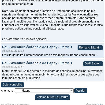
publication de Perdus sous la pluie qui était plutôt mitigé mais j'ai tout de même
décidé de tenter le coup.
Note : J'ai également envisagé l'option de l'imprimeur local mais je ne me
sentais pas de gérer moi-même l'envoi des jeux par la Poste, étant déjà très
occupé par mon propre business et mes nombreux projets. Sans compter
l'avance financière pour l'achat du stock. J'y reviendrai probablement dans un
futur post, car c'est un vrai soucis pour moi alors que l'impression locale serait à
priori une option qui me conviendrait davantage.
La suite dans un prochain épisode...
Re: L'aventure éditoriale de Happy - Partie 1
↓
Romaric Briand
02 Jan 2016, 12:14
C'est toujours très intéressant de lire de tels rapports. Bonne continuation !
Re: L'aventure éditoriale de Happy - Partie 1
↓
Gaël Sacré
02 Jan 2016, 20:57
Merci Romaric ! Ça me semble la moindre des choses de participer à l'avancée
de notre communauté, ayant moi-même consulté les rapports des autres pour
faire mes choix de publication.
Sujet verrouillé
Aller vers :
Version bureau du forum
© Les Ateliers Imaginaires
thème par
Darky
.