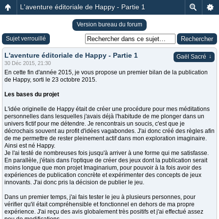
L'aventure éditoriale de Happy - Partie 1
Version bureau du forum
Sujet verrouillé
L'aventure éditoriale de Happy - Partie 1
↓
Gaël Sacré
30 Déc 2015, 21:30
En cette fin d'année 2015, je vous propose un premier bilan de la publication
de Happy, sorti le 23 octobre 2015.
Les bases du projet
L'idée originelle de Happy était de créer une procédure pour mes méditations
personnelles dans lesquelles j'avais déjà l'habitude de me plonger dans un
univers fictif pour me détendre. Je rencontrais un soucis, c'est que je
décrochais souvent au profit d'idées vagabondes. J'ai donc créé des règles afin
de me permettre de rester pleinement actif dans mon exploration imaginaire.
Ainsi est né Happy.
Je l'ai testé de nombreuses fois jusqu'à arriver à une forme qui me satisfasse.
En parallèle, j'étais dans l'optique de créer des jeux dont la publication serait
moins longue que mon projet Imaginarium, pour pouvoir à la fois avoir des
expériences de publication concrète et expérimenter des concepts de jeux
innovants. J'ai donc pris la décision de publier le jeu.
Dans un premier temps, j'ai fais tester le jeu à plusieurs personnes, pour
vérifier qu'il était compréhensible et fonctionnel en dehors de ma propre
expérience. J'ai reçu des avis globalement très positifs et j'ai effectué assez