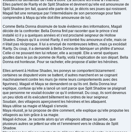
voulaient lui demander de l’eau à boire. La sorcière les invite à l’intérieur.
Elles parlent de Rarity et de Split Shadow et devinent qu’elle est amoureuse de
Split Shadow (en fait, quand elle parle de lui, je décris ses joues qui rosissent.
Magali fait une remarque par l’intermédiaire de son personnage pour faire
comprendre à Maya qu’elle doit être amoureuse de lui).
Comme Bella Donna dissimule de toute évidence des informations, Magali
décide de la confronter. Bella Donna finit par raconter que le prince s’est
installé ici il y a quelques années et s’est proclamé seigneur de Hollow
Shades. Depuis qu’il a croisé Rarity, il est tombé fou amoureux d’elle, mais ce
n’était pas réciproque. Il lui a envoyé de nombreuses lettres, mais ça excédait
Rarity. Du coup, il a demandé à Bella Donna de fabriquer un philtre d’amour.
Celle-ci ne pouvant rien lui refuser, elle a accepté. Elle a versé quelques
gouttes dans le jus de pomme de Rarity, voilà l’explication de son départ. Bella
Donna est honteuse. Pour se racheter, elle propose d’aider les héroïnes.
Elles arrivent à Hollow Shades, les poneys se comportent bizarrement :
certaines se disputent voire se battent, d’autres marchent en se cognant
machinalement contre les murs (je mime leurs comportements avec des
figurines). Magali et Maya se demandent ce qu’ils ont. Bella Donna leur
explique, confuse qu’elle a lancé un sort parce que Split Shadow se plaignait
que personne ne voulait écouter ce qu’il ordonnait. Du coup, ils sont devenus
un peu idiots et ils exécutent bêtement les ordres de leur seigneur.
Soudain, des villageois aperçoivent les héroïnes et les attaquent.
Maya utilise sa magie et Magali s’envole.
Maya réussit, je lui propose de dire comment, elle explique qu’elle propulse les
villageois au loin grâce à sa magie.
Magali échoue. Je raconte alors qu’un villageois attrape sa jambe, que
plusieurs autres se jettent sur elle et l’emmènent vers le château de Split
Shadow.