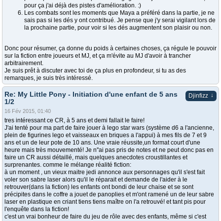
pour ça j'ai déjà des pistes d'amélioration. :)
Les combats sont les moments que Maya a préféré dans la partie, je ne
sais pas si les dés y ont contribué. Je pense que j'y serai vigilant lors de
la prochaine partie, pour voir si les dés augmentent son plaisir ou non.
Donc pour résumer, ça donne du poids à certaines choses, ça régule le pouvoir
sur la fiction entre joueurs et MJ, et ça m'évite au MJ d'avoir à trancher
arbitrairement.
Je suis prêt à discuter avec toi de ça plus en profondeur, si tu as des
remarques, je suis très intéressé.
Re: My Little Pony - Initiation d'une enfant de 5 ans
↓
Djinfizz
1/2
16 Fév 2015, 01:40
tres intéressant ce CR, à 5 ans et demi fallait le faire!
J'ai tenté pour ma part de faire jouer à lego star wars (système d6 a l'ancienne,
plein de figurines lego et vaisseaux en briques a l'appui) à mes fils de 7 et 9
ans et un de leur pote de 10 ans. Une vraie réussite,un format court d'une
heure mais très mouvementé! Je n''ai pas pris de notes et ne peut donc pas en
faire un CR aussi détaillé, mais quelques anecdotes croustillantes et
surprenantes. comme le mélange réalité fiction:
à un moment , un vieux maitre jedi annonce aux personnages qu'il s'est fait
voler son sabre laser alors qu'il le réparait et demande de l'aider à le
retrouver(dans la fiction) les enfants ont bondi de leur chaise et se sont
précipites dans le coffre a jouet de panoplies et m'ont ramené un de leur sabre
laser en plastique en criant tiens tiens maître on l'a retrouvé! et tant pis pour
l'enquête dans la fiction!
c'est un vrai bonheur de faire du jeu de rôle avec des enfants, même si c'est