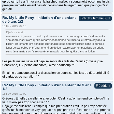
éprouvant , il y a l'innocence, la fraicheur naïve,la spontanéité et comme tu dis,
presque immédiatement des étincelles dans le regard, rien que pour ça c'est
génial!
Re: My Little Pony - Initiation d'une enfant
↓
Schultz (Jérôme S.)
de 5 ans 1/2
16 Fév 2015, 04:10
Djinfizz a écrit :
à un moment , un vieux maitre jedi annonce aux personnages qu'il s'est fait voler
son sabre laser alors qu'il le réparait et demande de l'aider à le retrouver(dans la
fiction) les enfants ont bondi de leur chaise et se sont précipites dans le coffre a
jouet de panoplies et m'ont ramené un de leur sabre laser en plastique en criant
tiens tiens maître on l'a retrouvé! et tant pis pour l'enquête dans la fiction!
Les petits malins savaient déjà se servir des faits de Cellulis (private joke
Sensienne) ! Superbe anecdote, j'aime beaucoup ^^
Et j'aime beaucoup aussi la discussion en cours sur les jets de dés, crédibilité
et partages de narration ^^
Re: My Little Pony - Initiation d'une enfant de 5 ans
↓
Frédéric
1/2
16 Fév 2015, 10:09
Grégory : En effet, excellente anecdote ! C'est là qu'on se rend compte qu'il ne
vaut mieux pas trop
scénariser
. ^^
Déjà, je me suis rendu compte que ma préparation était un poil trop scriptée
(j'hésitais à imposer un voyage). Je n'ai pas pris les précautions que je prends
habituellement pour ne pas imposer aux joueurs d'aller à un endroit ou de faire