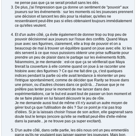
ne pense pas que ça se serait produit sans les dés.
De plus, j'ai l'impression que ça donne un sentiment de "pouvoir" aux
joueurs sur les événements : sur les moments où les joueuses prennent
une décision et lancent les dés pour la réaliser, qu'elles ne
ressentiraient peut-être pas si elles obtenaient toujours immédiatement
ce qu'elles veulent.
Et d'un autre côté, ça évite également de donner trop ou trop peu de
pouvoir décisionnel aux joueurs sur l'issue des conflits. Quand Maya
joue avec ses figurines, clairement, elle a trop de pouvoir et on a
beaucoup de mal à trouver un équilibre quand on joue avec elle. Ici les
dés servent à ce que nous puissions obtenir une prise suffisante pour
prendre un peu de plaisir dans le partage sur les événements fictifs.
Néanmoins, je me demande : est-ce que ça se vérifierait que Maya
tirerait la couverture à elle comme quand on joue à se raconter une
histoire avec des figurines ? Ce qui me fait dire ça, c'est quelques
indices pendant la partie où elle avait tendance à réorienter un peu
l'intrigue spontanément, comme de décider que Rarity se trouve dans
une prison, ou d'autres choses dans ce goût-là... J'avoue que je ne
préfère pas tenter pour le moment de me lancer dans des
expérimentations, car le but est avant tout de passer un bon moment et
de se faire plaisir en lui faisant découvrir le jeu de rôle.
Je me demande aussi tout de même s'il n'y aurait un autre moyen de
gérer tout ça que l'utilisation de dés ? Sur ce point je n'ai pas trop
d'idées. Si je la laissais choisir l'issue de son action, elle gagnerait sans
doute tout le temps (encore qu'elle se mettrait peut-être d'elle-même
dans la panade... je ne trouve pas ça super excitant).
D'un autre côté, dans cette partie, les dés nous ont un peu emmerdés
parce qu'ils ne voulaient pas laisser gagner les joueuses. Mais bon,