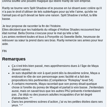
Donna souffle une poudre magique qui libère Rarity de son emprise.
Rarity se tourne vers Split Shadow et le pousse en lui disant avec colère qu’il
n’a pas le droit d’utiliser de tels subterfuges pour qu’elle l’aime, qu'elle ne
l'aimait pas et qu'il devait se faire une raison. Split Shadow s’enfuit, la tête
basse.
Je leur propose de raconter la fin de l’histoire.
Elles décident que les habitants du village d’Hollow Shades recouvrent leur
état normal. Bella Donna s’excuse pour le mal qu’elle a fait.
Les amies rentrent toutes et tous à Ponyville où Sweetie Belle, heureuse de
retrouver sa sœur la prend dans ses bras. Rarity remercie ses amies pour leur
aide.
FIN
Remarques
Ça s’est très bien passé, mes appréhensions dues à l’âge de Maya
étaient vaines.
Je suis stupéfait de voir à quel point dès la deuxième scène, Maya a
endossé le rôle de son personnage avec facilité et a fait des
propositions très pertinentes (Compétence “Roleplay” level 54).
À certains moments, Maya racontait que son poney disait quelque
chose à l'oreille du poney de Magali et parlait à voix basse. J'entendais
aussi, mais on savait tous que les autres PNJ présents n'entendaient
pas. J'ai déjà vu des joueurs adultes incapables d'un tel degré
d'abstraction. ^^
Dans les premières scènes d’action, j’ai vu les petites étoiles dans ses
yeux. *-*