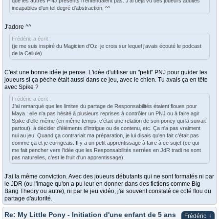
que les autres PNJ présents n'entendaient pas. J'ai déjà vu des joueurs adultes
incapables d'un tel degré d'abstraction. ^^
J'adore ^^
Frédéric a écrit :
(je me suis inspiré du Magicien d’Oz, je crois sur lequel j’avais écouté le podcast
de la Cellule).
C'est une bonne idée je pense. L'idée d'utiliser un "petit" PNJ pour guider les
joueurs si ça pèche était aussi dans ce jeu, avec le chien. Tu avais ça en tête
avec Spike ?
Frédéric a écrit :
J'ai remarqué que les limites du partage de Responsabilités étaient floues pour
Maya : elle n'a pas hésité à plusieurs reprises à contrôler un PNJ ou à faire agir
Spike d'elle-même (en même temps, c'était une relation de son poney qui la suivait
partout), à décider d'éléments d'intrigue ou de contenu, etc. Ça n'a pas vraiment
nui au jeu. Quand ça contrariait ma préparation, je lui disais qu'en fait c'était pas
comme ça et je corrigeais. Il y a un petit apprentissage à faire à ce sujet (ce qui
me fait pencher vers l'idée que les Responsabilités serrées en JdR tradi ne sont
pas naturelles, c'est le fruit d'un apprentissage).
J'ai la même conviction. Avec des joueurs débutants qui ne sont formatés ni par
le JDR (ou l'image qu'on a pu leur en donner dans des fictions comme Big
Bang Theory ou autre), ni par le jeu vidéo, j'ai souvent constaté ce coté flou du
partage d'autorité.
Re: My Little Pony - Initiation d'une enfant de 5 ans
↓
Frédéric