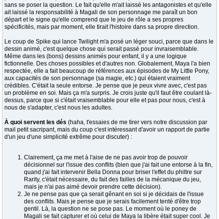
sans se poser la question. Le fait qu'elle m'ait laissé les antagonistes et qu'elle
ait laissé la responsabilité à Magali de son personnage me paraît un bon
départ et le signe qu'elle comprend que le jeu de rôle a ses propres
spécificités, mais par moment, elle tirait l'histoire dans sa propre direction.
Le coup de Spike qui lance Twilight m'a posé un léger souci, parce que dans le
dessin animé, c'est quelque chose qui serait passé pour invraisemblable.
Même dans les (bons) dessins animés pour enfant, il y a une logique
fictionnelle. Des choses possibles et d'autres non. Globalement, Maya l'a bien
respectée, elle a fait beaucoup de références aux épisodes de My Little Pony,
aux capacités de son personnage (sa magie, etc.) qui étaient vraiment
crédibles. C'était la seule entorse. Je pense que je peux vivre avec, c'est pas
un problème en soi. Mais ça m'a surpris. Je crois juste qu'il faut être coulant là-
dessus, parce que si c'était vraisemblable pour elle et pas pour nous, c'est à
nous de s'adapter, c'est nous les adultes.
À quoi servent les dés
(haha, t'essaies de me tirer vers notre discussion par
mail petit sacripant, mais du coup c'est intéressant d'avoir un rapport de partie
d'un jeu d'une simplicité extrême pour discuter) :
Clairement, ça me met à l'aise de ne pas avoir trop de pouvoir
décisionnel sur l'issue des conflits (bien que j'ai fait une entorse à la fin,
quand j'ai fait intervenir Bella Donna pour briser l'effet du philtre sur
Rarity, c'était nécessaire, du fait des failles de la mécanique du jeu,
mais je n'ai pas aimé devoir prendre cette décision).
Je ne pense pas que ça serait gênant en soi si je décidais de l'issue
des conflits. Mais je pense que je serais facilement tenté d'être trop
gentil. Là, la question ne se pose pas. Le moment où le poney de
Magali se fait capturer et où celui de Maya la libère était super cool. Je