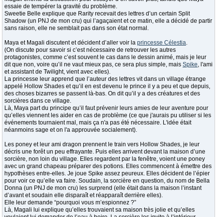
essaie de tempérer la gravité du problème.
Sweetie Belle explique que Rarity recevait des lettres d’un certain Split
Shadow (un PNJ de mon cru) qui l’agaçaient et ce matin, elle a décidé de partir
sans raison, elle ne semblait pas dans son état normal.
Maya et Magali discutent et décident d’aller voir la
princesse Célestia
.
(On discute pour savoir si c’est nécessaire de retrouver les autres
protagonistes, comme c’est souvent le cas dans le dessin animé, mais je leur
dit que non, voire qu’il ne vaut mieux pas, ce sera plus simple, mais
Spike
, l'ami
et assistant de Twilight, vient avec elles).
La princesse leur apprend que l’auteur des lettres vit dans un village étrange
appelé Hollow Shades et qu’il en est devenu le prince il y a peu et que depuis,
des choses bizarres se passent là-bas. On dit qu’il y a des créatures et des
sorcières dans ce village.
Là, Maya part du principe qu’il faut prévenir leurs amies de leur aventure pour
qu’elles viennent les aider en cas de problème (ce que j'aurais pu utiliser si les
événements tournaient mal, mais ça n'a pas été nécessaire. L'idée était
néanmoins sage et on l'a approuvée socialement).
Les poney et leur ami dragon prennent le train vers Hollow Shades, je leur
décris une forêt un peu effrayante. Puis elles arrivent devant la maison d’une
sorcière, non loin du village. Elles regardent par la fenêtre, voient une poney
avec un grand chapeau préparer des potions. Elles commencent à émettre des
hypothèses entre-elles. Je joue Spike assez peureux. Elles décident de l’épier
pour voir ce qu’elle va faire. Soudain, la sorcière en question, du nom de Bella
Donna (un PNJ de mon cru) les surprend (elle était dans la maison l’instant
d’avant et soudain elle disparaît et réapparaît derrière elles).
Elle leur demande “pourquoi vous m’espionnez ?”
Là, Magali lui explique qu’elles trouvaient sa maison très jolie et qu’elles