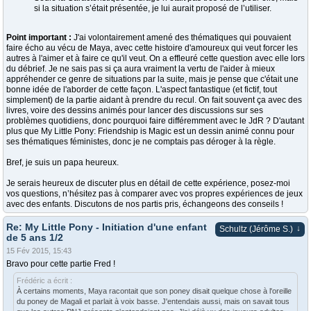
si la situation s’était présentée, je lui aurait proposé de l’utiliser.
Point important :
J'ai volontairement amené des thématiques qui pouvaient
faire écho au vécu de Maya, avec cette histoire d'amoureux qui veut forcer les
autres à l'aimer et à faire ce qu'il veut. On a effleuré cette question avec elle lors
du débrief. Je ne sais pas si ça aura vraiment la vertu de l'aider à mieux
appréhender ce genre de situations par la suite, mais je pense que c'était une
bonne idée de l'aborder de cette façon. L'aspect fantastique (et fictif, tout
simplement) de la partie aidant à prendre du recul. On fait souvent ça avec des
livres, voire des dessins animés pour lancer des discussions sur ses
problèmes quotidiens, donc pourquoi faire différemment avec le JdR ? D'autant
plus que My Little Pony: Friendship is Magic est un dessin animé connu pour
ses thématiques féministes, donc je ne comptais pas déroger à la règle.
Bref, je suis un papa heureux.
Je serais heureux de discuter plus en détail de cette expérience, posez-moi
vos questions, n’hésitez pas à comparer avec vos propres expériences de jeux
avec des enfants. Discutons de nos partis pris, échangeons des conseils !
Re: My Little Pony - Initiation d'une enfant
↓
Schultz (Jérôme S.)
de 5 ans 1/2
15 Fév 2015, 15:43
Bravo pour cette partie Fred !
Frédéric a écrit :
À certains moments, Maya racontait que son poney disait quelque chose à l'oreille
du poney de Magali et parlait à voix basse. J'entendais aussi, mais on savait tous