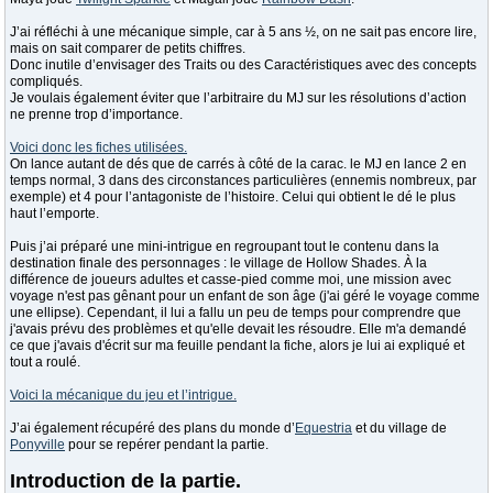
J’ai réfléchi à une mécanique simple, car à 5 ans ½, on ne sait pas encore lire,
mais on sait comparer de petits chiffres.
Donc inutile d’envisager des Traits ou des Caractéristiques avec des concepts
compliqués.
Je voulais également éviter que l’arbitraire du MJ sur les résolutions d’action
ne prenne trop d’importance.
Voici donc les fiches utilisées.
On lance autant de dés que de carrés à côté de la carac. le MJ en lance 2 en
temps normal, 3 dans des circonstances particulières (ennemis nombreux, par
exemple) et 4 pour l’antagoniste de l’histoire. Celui qui obtient le dé le plus
haut l’emporte.
Puis j’ai préparé une mini-intrigue en regroupant tout le contenu dans la
destination finale des personnages : le village de Hollow Shades. À la
différence de joueurs adultes et casse-pied comme moi, une mission avec
voyage n'est pas gênant pour un enfant de son âge (j'ai géré le voyage comme
une ellipse). Cependant, il lui a fallu un peu de temps pour comprendre que
j'avais prévu des problèmes et qu'elle devait les résoudre. Elle m'a demandé
ce que j'avais d'écrit sur ma feuille pendant la fiche, alors je lui ai expliqué et
tout a roulé.
Voici la mécanique du jeu et l’intrigue.
J’ai également récupéré des plans du monde d’
Equestria
et du village de
Ponyville
pour se repérer pendant la partie.
Introduction de la partie.