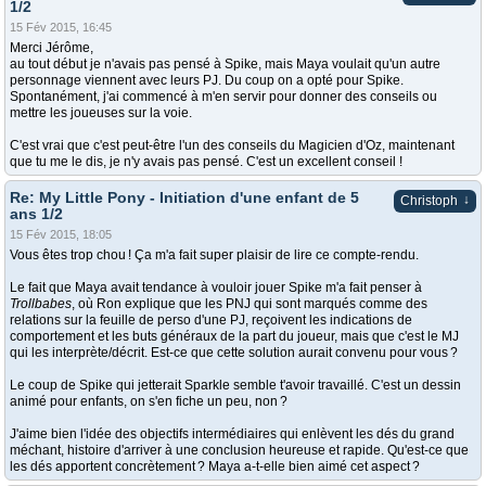
1/2
15 Fév 2015, 16:45
Merci Jérôme,
au tout début je n'avais pas pensé à Spike, mais Maya voulait qu'un autre
personnage viennent avec leurs PJ. Du coup on a opté pour Spike.
Spontanément, j'ai commencé à m'en servir pour donner des conseils ou
mettre les joueuses sur la voie.
C'est vrai que c'est peut-être l'un des conseils du Magicien d'Oz, maintenant
que tu me le dis, je n'y avais pas pensé. C'est un excellent conseil !
Re: My Little Pony - Initiation d'une enfant de 5
↓
Christoph
ans 1/2
15 Fév 2015, 18:05
Vous êtes trop chou ! Ça m'a fait super plaisir de lire ce compte-rendu.
Le fait que Maya avait tendance à vouloir jouer Spike m'a fait penser à
Trollbabes
, où Ron explique que les PNJ qui sont marqués comme des
relations sur la feuille de perso d'une PJ, reçoivent les indications de
comportement et les buts généraux de la part du joueur, mais que c'est le MJ
qui les interprète/décrit. Est-ce que cette solution aurait convenu pour vous ?
Le coup de Spike qui jetterait Sparkle semble t'avoir travaillé. C'est un dessin
animé pour enfants, on s'en fiche un peu, non ?
J'aime bien l'idée des objectifs intermédiaires qui enlèvent les dés du grand
méchant, histoire d'arriver à une conclusion heureuse et rapide. Qu'est-ce que
les dés apportent concrètement ? Maya a-t-elle bien aimé cet aspect ?