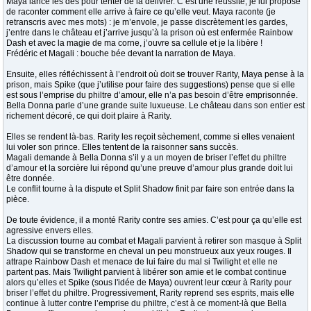
Maya lance les dés pour tenter de la délivrer. C’est une réussite, je lui propose
de raconter comment elle arrive à faire ce qu’elle veut. Maya raconte (je
retranscris avec mes mots) : je m’envole, je passe discrètement les gardes,
j’entre dans le château et j’arrive jusqu’à la prison où est enfermée Rainbow
Dash et avec la magie de ma corne, j’ouvre sa cellule et je la libère !
Frédéric et Magali : bouche bée devant la narration de Maya.
Ensuite, elles réfléchissent à l’endroit où doit se trouver Rarity, Maya pense à la
prison, mais Spike (que j’utilise pour faire des suggestions) pense que si elle
est sous l’emprise du philtre d’amour, elle n’a pas besoin d’être emprisonnée.
Bella Donna parle d’une grande suite luxueuse. Le château dans son entier est
richement décoré, ce qui doit plaire à Rarity.
Elles se rendent là-bas. Rarity les reçoit sèchement, comme si elles venaient
lui voler son prince. Elles tentent de la raisonner sans succès.
Magali demande à Bella Donna s’il y a un moyen de briser l’effet du philtre
d’amour et la sorcière lui répond qu’une preuve d’amour plus grande doit lui
être donnée.
Le conflit tourne à la dispute et Split Shadow finit par faire son entrée dans la
pièce.
De toute évidence, il a monté Rarity contre ses amies. C’est pour ça qu’elle est
agressive envers elles.
La discussion tourne au combat et Magali parvient à retirer son masque à Split
Shadow qui se transforme en cheval un peu monstrueux aux yeux rouges. Il
attrape Rainbow Dash et menace de lui faire du mal si Twilight et elle ne
partent pas. Mais Twilight parvient à libérer son amie et le combat continue
alors qu’elles et Spike (sous l'idée de Maya) ouvrent leur cœur à Rarity pour
briser l’effet du philtre. Progressivement, Rarity reprend ses esprits, mais elle
continue à lutter contre l’emprise du philtre, c’est à ce moment-là que Bella