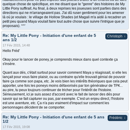
quelque chose de spécifique, en me disant que le "genre" des histoires de My
Little Pony suffirait. Au final, à deux reprises les joueuses sont parties dans des
directions qui ne m'arrangeaient pas. J'ai dû ruser gentiment pour les amener
là où je voulais : le village de Hollow Shades (et Magali m'a aidé à recadrer un
petit peu quand Maya voulait faire tout autre chose que suivre l'intrigue que je
proposais). ^^'
Re: My Little Pony - Initiation d'une enfant de 5
↓
Christoph
ans 1/2
17 Fév 2015, 14:48
Hello Fréd'
Okay pour le lancer de poney, je comprends mieux dans quel contexte ça
s'insère.
Quant aux dés, c'était surtout pour savoir comment Maya y réagissait, si elle les
lançait pour vous faire plaisir, ou au contraire qu'elle trouvait génial de pouvoir
faire ça comme son papa, etc. Je vois bien les intérêts théoriques que cela peut
apporter, une fois les poneys moins défavorisés par ton générateur de TPK...
au pire, tu peux toujours continuer de tricher pour l'intérêt de l'histoire.
Sérieusement, ici je suis assez d'accord avec le fait de lancer des dés pour
savoir qui se fait capturer ou pas, par exemple. C'est un enjeu direct, l'histoire
est une aventure, etc. Ça n'a pas vraiment d'impact sur comment les
personnages
décident
de se comporter.
Re: My Little Pony - Initiation d'une enfant de 5 ans
↓
Frédéric
1/2
17 Fév 2015, 19:08