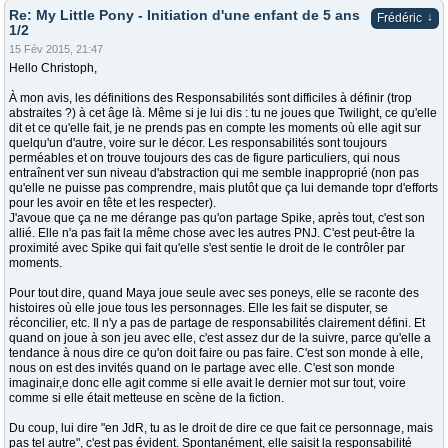
Re: My Little Pony - Initiation d'une enfant de 5 ans
↓
Frédéric
1/2
15 Fév 2015, 21:47
Hello Christoph,
À mon avis, les définitions des Responsabilités sont difficiles à définir (trop
abstraites ?) à cet âge là. Même si je lui dis : tu ne joues que Twilight, ce qu'elle
dit et ce qu'elle fait, je ne prends pas en compte les moments où elle agit sur
quelqu'un d'autre, voire sur le décor. Les responsabilités sont toujours
perméables et on trouve toujours des cas de figure particuliers, qui nous
entraînent ver sun niveau d'abstraction qui me semble inapproprié (non pas
qu'elle ne puisse pas comprendre, mais plutôt que ça lui demande topr d'efforts
pour les avoir en tête et les respecter).
J'avoue que ça ne me dérange pas qu'on partage Spike, après tout, c'est son
allié. Elle n'a pas fait la même chose avec les autres PNJ. C'est peut-être la
proximité avec Spike qui fait qu'elle s'est sentie le droit de le contrôler par
moments.
Pour tout dire, quand Maya joue seule avec ses poneys, elle se raconte des
histoires où elle joue tous les personnages. Elle les fait se disputer, se
réconcilier, etc. Il n'y a pas de partage de responsabilités clairement défini. Et
quand on joue à son jeu avec elle, c'est assez dur de la suivre, parce qu'elle a
tendance à nous dire ce qu'on doit faire ou pas faire. C'est son monde à elle,
nous on est des invités quand on le partage avec elle. C'est son monde
imaginair,e donc elle agit comme si elle avait le dernier mot sur tout, voire
comme si elle était metteuse en scène de la fiction.
Du coup, lui dire "en JdR, tu as le droit de dire ce que fait ce personnage, mais
pas tel autre", c'est pas évident. Spontanément, elle saisit la responsabilité