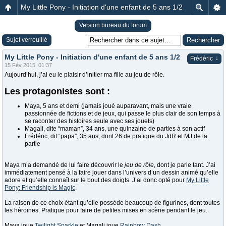
My Little Pony - Initiation d'une enfant de 5 ans 1/2
Version bureau du forum
Sujet verrouillé
My Little Pony - Initiation d'une enfant de 5 ans 1/2
↓
Frédéric
15 Fév 2015, 01:37
Aujourd’hui, j’ai eu le plaisir d’initier ma fille au jeu de rôle.
Les protagonistes sont :
Maya, 5 ans et demi (jamais joué auparavant, mais une vraie
passionnée de fictions et de jeux, qui passe le plus clair de son temps à
se raconter des histoires seule avec ses jouets)
Magali, dite “maman”, 34 ans, une quinzaine de parties à son actif
Frédéric, dit “papa”, 35 ans, dont 26 de pratique du JdR et MJ de la
partie
Maya m’a demandé de lui faire découvrir le
jeu de rôle
, dont je parle tant. J’ai
immédiatement pensé à la faire jouer dans l’univers d’un dessin animé qu’elle
adore et qu’elle connaît sur le bout des doigts. J’ai donc opté pour
My Little
Pony: Friendship is Magic
.
La raison de ce choix étant qu’elle possède beaucoup de figurines, dont toutes
les héroïnes. Pratique pour faire de petites mises en scène pendant le jeu.
Maya joue
Twilight Sparkle
et Magali joue
Rainbow Dash
.