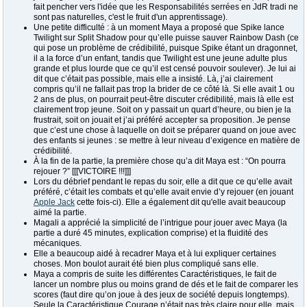
fait pencher vers l'idée que les Responsabilités serrées en JdR tradi ne
sont pas naturelles, c'est le fruit d'un apprentissage).
Une petite difficulté : à un moment Maya a proposé que Spike lance
Twilight sur Split Shadow pour qu’elle puisse sauver Rainbow Dash (ce
qui pose un problème de crédibilité, puisque Spike étant un dragonnet,
il a la force d’un enfant, tandis que Twilight est une jeune adulte plus
grande et plus lourde que ce qu’il est censé pouvoir soulever). Je lui ai
dit que c’était pas possible, mais elle a insisté. Là, j’ai clairement
compris qu’il ne fallait pas trop la brider de ce côté là. Si elle avait 1 ou
2 ans de plus, on pourrait peut-être discuter crédibilité, mais là elle est
clairement trop jeune. Soit on y passait un quart d’heure, ou bien je la
frustrait, soit on jouait et j’ai préféré accepter sa proposition. Je pense
que c’est une chose à laquelle on doit se préparer quand on joue avec
des enfants si jeunes : se mettre à leur niveau d’exigence en matière de
crédibilité.
À la fin de la partie, la première chose qu’a dit Maya est : “On pourra
rejouer ?” [[[VICTOIRE !!!]]]
Lors du débrief pendant le repas du soir, elle a dit que ce qu’elle avait
préféré, c’était les combats et qu’elle avait envie d’y rejouer (en jouant
Apple Jack
cette fois-ci). Elle a également dit qu'elle avait beaucoup
aimé la partie.
Magali a apprécié la simplicité de l’intrigue pour jouer avec Maya (la
partie a duré 45 minutes, explication comprise) et la fluidité des
mécaniques.
Elle a beaucoup aidé à recadrer Maya et à lui expliquer certaines
choses. Mon boulot aurait été bien plus compliqué sans elle.
Maya a compris de suite les différentes Caractéristiques, le fait de
lancer un nombre plus ou moins grand de dés et le fait de comparer les
scores (faut dire qu’on joue à des jeux de société depuis longtemps).
Seule la Caractéristique Courage n’était pas très claire pour elle, mais