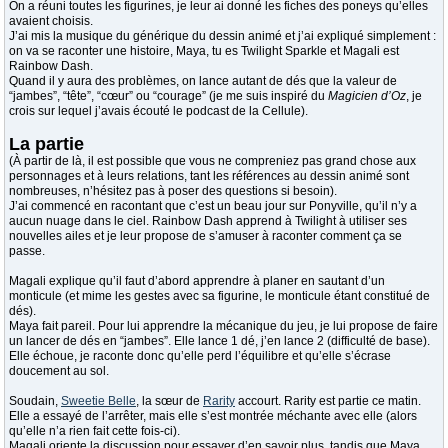
On a réuni toutes les figurines, je leur ai donné les fiches des poneys qu’elles
avaient choisis.
J’ai mis la musique du générique du dessin animé et j’ai expliqué simplement :
on va se raconter une histoire, Maya, tu es Twilight Sparkle et Magali est
Rainbow Dash.
Quand il y aura des problèmes, on lance autant de dés que la valeur de
“jambes”, “tête”, “cœur” ou “courage” (je me suis inspiré du
Magicien d’Oz
, je
crois sur lequel j’avais écouté le podcast de la Cellule).
La partie
(À partir de là, il est possible que vous ne compreniez pas grand chose aux
personnages et à leurs relations, tant les références au dessin animé sont
nombreuses, n’hésitez pas à poser des questions si besoin).
J’ai commencé en racontant que c’est un beau jour sur Ponyville, qu’il n’y a
aucun nuage dans le ciel. Rainbow Dash apprend à Twilight à utiliser ses
nouvelles ailes et je leur propose de s’amuser à raconter comment ça se
passe.
Magali explique qu’il faut d’abord apprendre à planer en sautant d’un
monticule (et mime les gestes avec sa figurine, le monticule étant constitué de
dés).
Maya fait pareil. Pour lui apprendre la mécanique du jeu, je lui propose de faire
un lancer de dés en “jambes”. Elle lance 1 dé, j’en lance 2 (difficulté de base).
Elle échoue, je raconte donc qu’elle perd l’équilibre et qu’elle s’écrase
doucement au sol.
Soudain,
Sweetie Belle
, la sœur de
Rarity
accourt. Rarity est partie ce matin.
Elle a essayé de l’arrêter, mais elle s’est montrée méchante avec elle (alors
qu’elle n’a rien fait cette fois-ci).
Magali oriente la discussion pour essayer d’en savoir plus, tandis que Maya