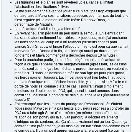
Les figurines et le plan se sont révélées utiles, car cela limitait
l’abstraction des situations fictives.
Je me suis demandé avant de jouer si ce n’était pas trop exigeant que
de faire faire à Maya ses narrations de succès et en fait pas du tout, elle
s’est régalée (cf. le moment où elle libère Rainbow Dash, le
personnage de Magali).
La mécanique était fluide, ça a bien roulé.
En revanche, la fin pédalait un peu dans la semoule. En s’entraidant,
les stats étaient nettement favorables aux joueuses, mais j’ai enchaîné
les bons scores, du coup on a dû relancer plusieurs conflits pour
vaincre Split Shadow et briser l’effet du philtre (c’est pour ça que j’ai fait
intervenir Bella Donna à la fin, car sinon ça aurait pu durer encore
longtemps et Maya commençait à décrocher depuis 10 minutes).
Pour la prochaine partie, je modifierai légèrement la mécanique de
façon à ce que l’ennemi perde obligatoirement (après tout, les dessins
animés sont comme ça : les méchants perdent forcément, ou veulent se
racheter). Et dans les dessins animés de son âge (et pour plus grand)
les héros gagnent toujours. Là, l’incertitude était trop forte. Il faut donc
que la mécanique rende l’échec impossible, y compris si le MJ a le cul
bordé de nouilles, comme c’était le cas. Il pourrait s’agir simplement
d’indices ou d’objets ou de PNJ, qui, quand ils sont amenés dans le
conflit final, baissent le nombre de dés que lance le MJ (éventuellement
jusqu’à 0).
J'ai remarqué que les limites du partage de Responsabilités étaient
floues pour Maya : elle n'a pas hésité à plusieurs reprises à contrôler un
PNJ ou à faire agir Spike d'elle-même (en même temps, c'était une
relation de son poney qui la suivait partout), à décider d'éléments
d'intrigue ou de contenu, etc. Ça n'a pas vraiment nui au jeu. Quand ça
contrariait ma préparation, je lui disais qu'en fait c'était pas comme ça et
je corrigeais. Il y a un petit apprentissage à faire à ce sujet (ce qui me